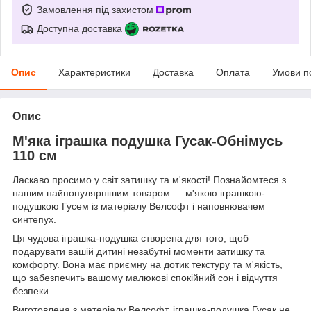
Замовлення під захистом
Доступна доставка
Опис
Характеристики
Доставка
Оплата
Умови п
Опис
М'яка іграшка подушка Гусак-Обнімусь
110 см
Ласкаво просимо у світ затишку та м'якості! Познайомтеся з
нашим найпопулярнішим товаром — м'якою іграшкою-
подушкою Гусем із матеріалу Велсофт і наповнювачем
синтепух.
Ця чудова іграшка-подушка створена для того, щоб
подарувати вашій дитині незабутні моменти затишку та
комфорту. Вона має приємну на дотик текстуру та м'якість,
що забезпечить вашому малюкові спокійний сон і відчуття
безпеки.
Виготовлена з матеріалу Велсофт, іграшка-подушка Гусак не