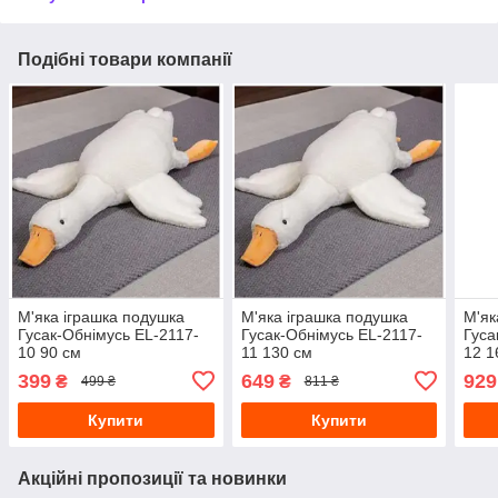
Подібні товари компанії
М'яка іграшка подушка
М'яка іграшка подушка
М'як
Гусак-Обнімусь EL-2117-
Гусак-Обнімусь EL-2117-
Гуса
10 90 см
11 130 см
12 1
399
649
929
₴
₴
499 ₴
811 ₴
Купити
Купити
Акційні пропозиції та новинки