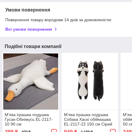
Умови повернення
Повернення товару впродовж 14 днів за домовленістю
Всі умови повернення
Подібні товари компанії
М'яка іграшка подушка
М'яка іграшка подушка
М'як
Гусак-Обнімусь EL-2117-
Собака Хаскі обіймашка
обій
10 90 см
EL-2117-22 150 см Сірий
50 с
399
949
249
₴
₴
499 ₴
1 186 ₴