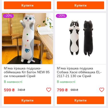
Купити
Купити
–20%
–20%
М'яка іграшка подушка-
М'яка іграшка подушка
обіймашка Кіт Батон NEW 85
Собака Хаскі обіймашка EL-
см плюшевий Сірий
2117-21 130 см Сірий
В наявності
В наявності
599
799
₴
₴
749 ₴
999 ₴
Купити
Купити