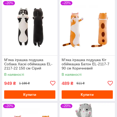
–20%
–20%
М'яка іграшка подушка
М'яка іграшка подушка Кіт
Собака Хаскі обіймашка EL-
обіймашка Батон EL-2117-7
2117-22 150 см Сірий
90 см Коричневий
В наявності
В наявності
949
489
₴
₴
1 186 ₴
611 ₴
Купити
Купити
–20%
–20%