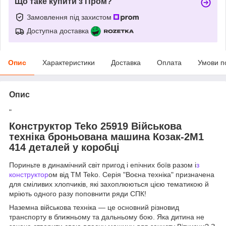
Що таке купити з Пром?
Замовлення під захистом
Доступна доставка
Опис
Характеристики
Доставка
Оплата
Умови п
Опис
"
Конструктор Teko 25919 Військова
техніка броньована машина Козак-2М1
414 деталей у коробці
Пориньте в динамічний світ пригод і епічних боїв разом і
з
конструктор
ом від ТМ Teko. Серія "Воєна техніка" призначена
для сміливих хлопчиків, які захоплюються цією тематикою й
мріють одного разу поповнити ряди СПК!
Наземна військова техніка — це основний різновид
транспорту в ближньому та дальньому бою. Яка дитина не