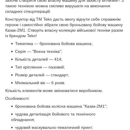
захоче створити свою власну машину для захисту Вітчизни? З
такою технікою можна сміливо вирушати на виконання
складних спецоперацій.
Конструктор від ТМ Teko дасть змогу відчути себе справжнім
героєм і самостійно зібрати свою броньовану бойову машину
Казак-2М1. Створіть власну колекцію військової техніки разом
із брендом Teko!
Тематика — бронована бойова машина;
Серія — "Воєна техніка";
Кількість деталей — 414;
Тип кріплення — пазовий;
Розмір деталей — стандарт;
Мінімальний вік — 6 років.
Кількість елементів може змінюватися виробником.
Особливості:
бронована бойова колісна машина "Казак-2М1";
чудова деталізація бойового та технічного
обладнання;
чудовий маскувально-тематичний принт;