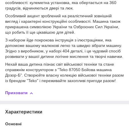
особливості: кулеметна установка, яка обертається на 360
градусів, відчиняються двері та люк.
Особливий акцент зроблений на реалістичний зовнішній
вигляд і характерні конструкційні особливості. Машина також
прикрашена символікою України та Озброєних Сил України,
що робить її ще цікавішою для дітей.
З набором йде покрокова інструкція з ілюстраціями, яка
допоможе вашому малюкові легко та швидко зібрати машину.
Згідно з виробником, у наборі 404 деталі, і це чудовий спосіб
розвивати у вашої дитини логічне мислення та творчі навички.
Нехай ваша дитина пізнає світ військової техніки та стане
справжнім конструктором з "Teko 87050 Бойова машина
Дозор-Б". Створюйте власну колекцію військової техніки разом
із брендом "Teko" і переживайте захопливі пригоди разом!
Приховати
Характеристики
Основні