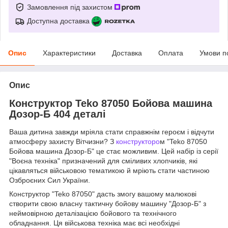
Замовлення під захистом
Доступна доставка
Опис
Характеристики
Доставка
Оплата
Умови п
Опис
Конструктор Teko 87050 Бойова машина
Дозор-Б 404 деталі
Ваша дитина завжди мріяла стати справжнім героєм і відчути
атмосферу захисту Вітчизни? З
конструкторо
м "Teko 87050
Бойова машина Дозор-Б" це стає можливим. Цей набір із серії
"Воєна техніка" призначений для сміливих хлопчиків, які
цікавляться військовою тематикою й мріють стати частиною
Озброєних Сил України.
Конструктор "Teko 87050" дасть змогу вашому малюкові
створити свою власну тактичну бойову машину "Дозор-Б" з
неймовірною деталізацією бойового та технічного
обладнання. Ця військова техніка має всі необхідні