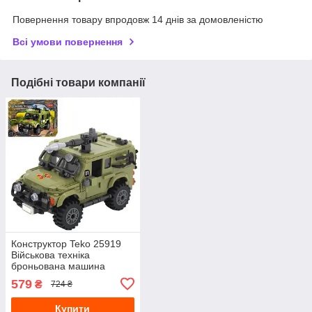
Повернення товару впродовж 14 днів за домовленістю
Всі умови повернення
Подібні товари компанії
Конструктор Teko 25919
Військова техніка
броньована машина
Козак-2М1 414 деталей у
579
₴
724 ₴
коробці
Купити