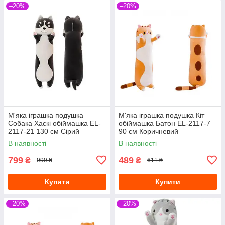
–20%
–20%
М'яка іграшка подушка
М'яка іграшка подушка Кіт
Собака Хаскі обіймашка EL-
обіймашка Батон EL-2117-7
2117-21 130 см Сірий
90 см Коричневий
В наявності
В наявності
799
489
₴
₴
999 ₴
611 ₴
Купити
Купити
–20%
–20%