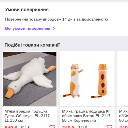
Умови повернення
Повернення товару впродовж 14 днів за домовленістю
Всі умови повернення
Подібні товари компанії
М'яка іграшка подушка
М'яка іграшка подушка Кіт
М'як
Гусак-Обнімусь EL-2117-
обіймашка Батон EL-2117
обій
11 130 см
50 см Коричневий
50 с
649
249
249
₴
₴
811 ₴
311 ₴