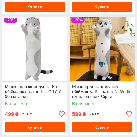
Купити
Купити
–20%
–20%
М'яка іграшка подушка Кіт
М'яка іграшка подушка-
обіймашка Батон EL-2117-7
обіймашка Кіт Батон NEW 85
90 см Сірий
см плюшевий Сірий
В наявності
В наявності
499
599
₴
₴
624 ₴
749 ₴
Купити
Купити