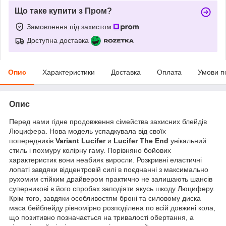
Що таке купити з Пром?
Замовлення під захистом
Доступна доставка
Опис
Характеристики
Доставка
Оплата
Умови п
Опис
Перед нами гідне продовження сімейства захисних блейдів
Люцифера. Нова модель успадкувала від своїх
попередників
Variant Lucifer
и
Lucifer The End
унікальний
стиль і похмуру колірну гаму. Порівняно бойових
характеристик вони неабияк виросли. Розкривні еластичні
лопаті завдяки відцентровій силі в поєднанні з максимально
рухомим стійким драйвером практично не залишають шансів
суперникові в його спробах заподіяти якусь шкоду Люциферу.
Крім того, завдяки особливостям броні та силовому диска
маса бейблейду рівномірно розподілена по всій довжині кола,
що позитивно позначається на тривалості обертання, а