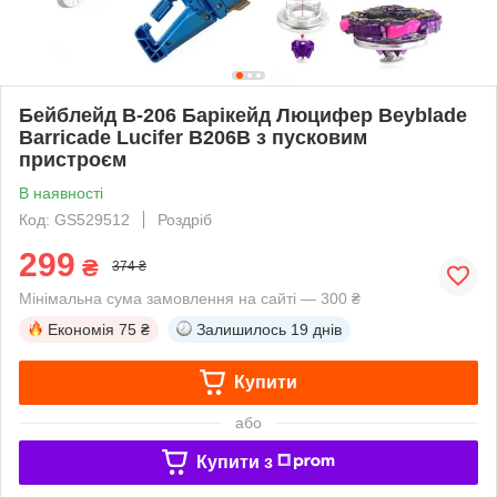
Бейблейд B-206 Барікейд Люцифер Beyblade
Barricade Lucifer B206B з пусковим
пристроєм
В наявності
Код: GS529512
Роздріб
299
₴
374 ₴
Мінімальна сума замовлення на сайті — 300 ₴
Економія
75 ₴
Залишилось
19 днів
Купити
або
Купити з