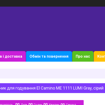
а і доставка
Обмін та повернення
Про нас
Кон
чик для годування El Camino ME 1111 LUMI Gray, сірий
0
0
0
0
0
0
0
0
лишилось
Днів
Годин
Хвилин
Секунд