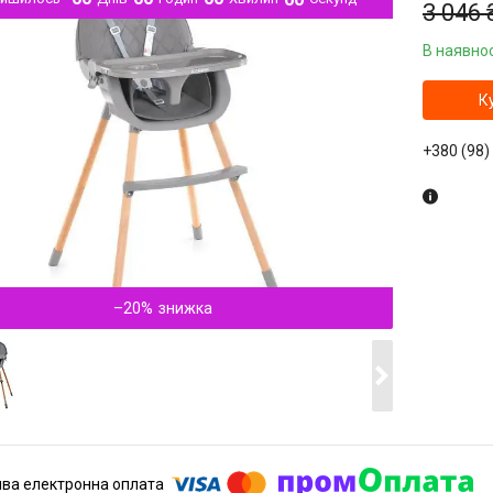
3 046 
В наявнос
К
+380 (98)
–20%