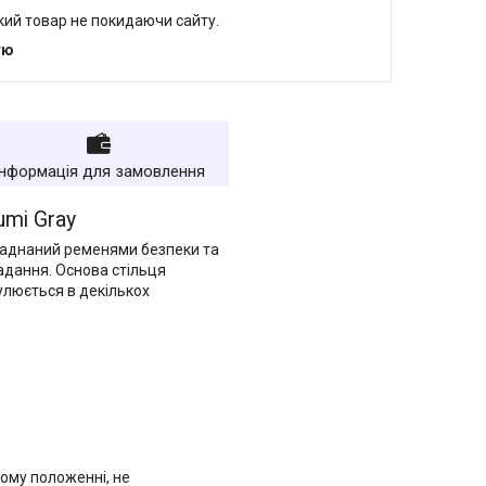
який товар не покидаючи сайту.
тю
Інформація для замовлення
umi Gray
ладнаний ременями безпеки та
адання. Основа стільця
улюється в декількох
ому положенні, не