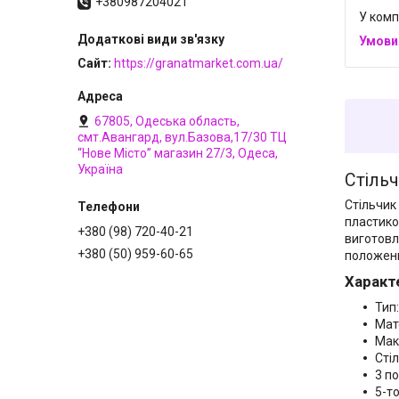
+380987204021
У комп
Сайт
https://granatmarket.com.ua/
67805, Одеська область,
смт.Авангард, вул.Базова,17/30 ТЦ
“Нове Місто” магазин 27/3, Одеса,
Україна
Стільч
Стільчик
пластико
+380 (98) 720-40-21
виготовл
+380 (50) 959-60-65
положенн
Характ
Тип
Мат
Мак
Стіл
3 п
5-т