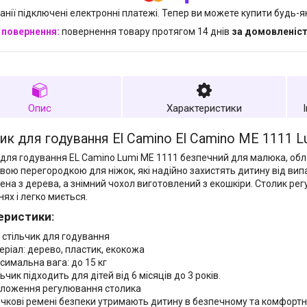
анії підключені електронні платежі. Тепер ви можете купити будь-
повернення товару протягом 14 днів
за домовленіс
Опис
Характеристики
ик для годування El Camino El Camino ME 1111 L
 для годування EL Camino Lumi ME 1111 безпечний для малюка, об
вою перегородкою для ніжок, які надійно захистять дитину від вип
ена з дерева, а знімний чохол виготовлений з екошкіри. Столик рег
ях і легко миється.
еристики:
: стільчик для годування
еріал: дерево, пластик, екокожа
симальна вага: до 15 кг
ьчик підходить для дітей від 6 місяців до 3 років.
оложення регулювання столика
очкові ремені безпеки утримають дитину в безпечному та комфортн