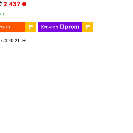
2 437 ₴
₴
ті
упити
Купити з
 720-40-21