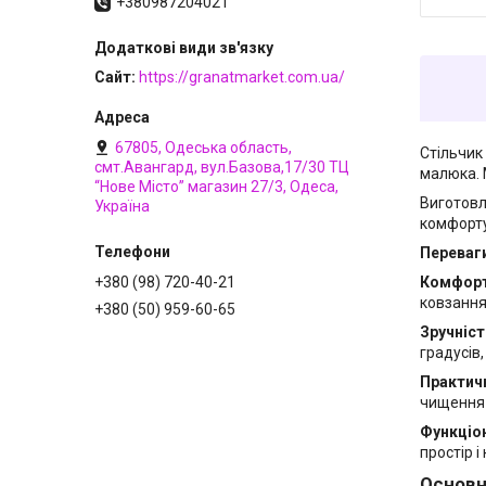
+380987204021
Сайт
https://granatmarket.com.ua/
67805, Одеська область,
Стільчик
смт.Авангард, вул.Базова,17/30 ТЦ
малюка. 
“Нове Місто” магазин 27/3, Одеса,
Виготовл
Україна
комфорту
Переваги
Комфорт 
+380 (98) 720-40-21
ковзання
+380 (50) 959-60-65
Зручніст
градусів,
Практичн
чищення 
Функціо
простір 
Основн