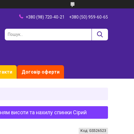
+380 (98) 720-40-21
+380 (50) 959-60-65
такти
Договір оферти
ням висоти та нахилу спинки Сірий
Код:
GS526523