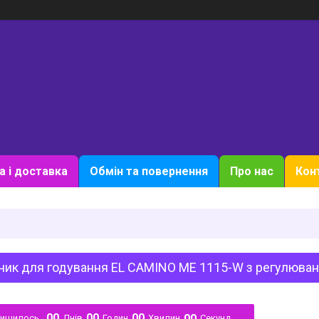
а і доставка
Обмін та повернення
Про нас
Кон
чик для годування EL CAMINO ME 1115-W з регулюван
0
0
0
0
0
0
0
0
лишилось
Днів
Годин
Хвилин
Секунд