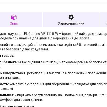
Опис
Характеристики
 для годування EL Camino ME 1115-W — ідеальний вибір для комфо
Модель призначена для дітей від народження до 3 років.
ений з екошкіри, цей стільчик має м'яке сидіння й 5-точковий рем
 та безпеки під час годування.
 товару:
і безпека:
м'яке сидіння з екошкіри, 5-точковий ремінь безпеки, сті
.
ь використання:
регулювання висоти на 6 положень, 3 положення н
 знімна таця.
ість:
компактне складання для зберігання, 2 коліщатка для легког
екокожі.
нальність:
підніжка з регулюванням на 3 положення, розміри 86 х 5
і комфорт для вашої дитини.
і характеристики