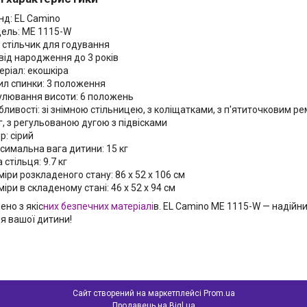
нд: EL Camino
ель: ME 1115-W
: стільчик для годування
 від народження до 3 років
еріал: екошкіра
ил спинки: 3 положення
улювання висоти: 6 положень
бливості: зі знімною стільницею, з коліщатками, з п'ятиточковим р
г, з регульованою дугою з підвісками
р: сірий
симальна вага дитини: 15 кг
 стільця: 9.7 кг
іри розкладеного стану: 86 х 52 х 106 см
іри в складеному стані: 46 х 52 х 94 см
ено з якіс
них безпечних матеріалі
в. EL Camino ME 1115-W — надійн
я вашої дитини!
Сайт створений на маркетплейсі
Prom.ua
Продавець на Bigl.ua