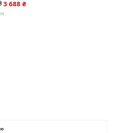
3 688 ₴
₴
ті
я тимчасово не приймає замовлення
тю