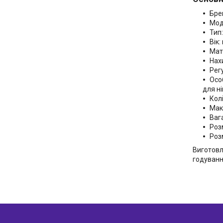
Бре
Мод
Тип
Вік:
Мат
Нах
Рег
Осо
для ні
Колі
Мак
Вага
Розм
Розм
Виготовл
годуванн