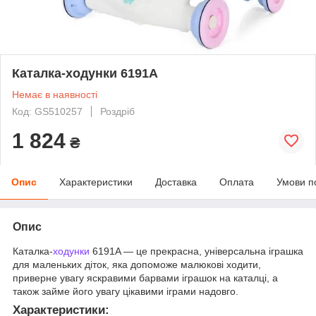
Каталка-ходунки 6191A
Немає в наявності
Код: GS510257
Роздріб
1 824
₴
Опис
Характеристики
Доставка
Оплата
Умови п
Опис
Каталка-
ходунки
6191A — це прекрасна, універсальна іграшка
для маленьких діток, яка допоможе малюкові ходити,
приверне увагу яскравими барвами іграшок на каталці, а
також займе його увагу цікавими іграми надовго.
Характеристики: