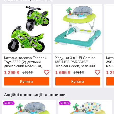
Каталка-толокар Technok
Ходунки 3 в 1 El Camino
Ката
Toys 5859 (2) дитячий
ME 1103 PARADISE
396-
двоколісний мотоцикл,
Tropical Green, зелений
маши
зелений
музи
1 299
1 665
1 2
₴
₴
1 624 ₴
2 081 ₴
бать
Купити
Купити
Акційні пропозиції та новинки
–20%
–20%