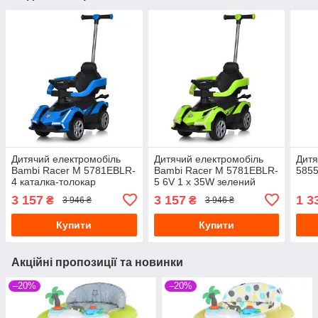
Дитячий електромобіль
Дитячий електромобіль
Дитя
Bambi Racer M 5781EBLR-
Bambi Racer M 5781EBLR-
5855
4 каталка-толокар
5 6V 1 x 35W зелений
блакитний
3 157
3 157
1 3
₴
₴
3 946 ₴
3 946 ₴
Купити
Купити
Акційні пропозиції та новинки
–20%
–20%