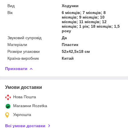
Вид
Ходунки
Вік
6 місяців; 7 місяців; 8
місяців; 9 місяців; 10
місяців; 11 місяців; 12
місяців; 1 рік; 18 місяців; 1,5
року
Звуковий супровід
Да
Матеріали
Пластик
Розміри упаковки
52х42,5х18 см
Країна-виробник
Китай
Приховати
Умови доставки
Нова Пошта
Магазини Rozetka
Укрпошта
Всі умови доставки