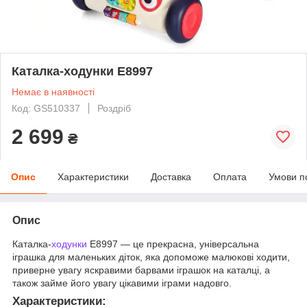
Каталка-ходунки E8997
Немає в наявності
Код: GS510337
Роздріб
2 699
₴
Опис
Характеристики
Доставка
Оплата
Умови п
Опис
Каталка-
ходунки
E8997 — це прекрасна, універсальна
іграшка для маленьких діток, яка допоможе малюкові ходити,
приверне увагу яскравими барвами іграшок на каталці, а
також займе його увагу цікавими іграми надовго.
Характеристики: