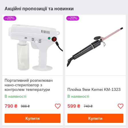
Акційні пропозиції та новинки
–20%
–20%
Портативний розпилювач
нано-стерилізатор з
контролем температури
Плойка 9мм Kemei KM-1323
Nano BLUE MAGIC XH-080H
В наявності
В наявності
790
599
₴
₴
988 ₴
749 ₴
Купити
Купити