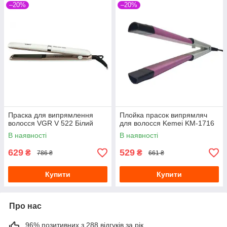
–20%
–20%
Праска для випрямлення
Плойка прасок випрямляч
волосся VGR V 522 Білий
для волосся Kemei KM-1716
В наявності
В наявності
629
529
₴
₴
786 ₴
661 ₴
Купити
Купити
Про нас
96% позитивних з 288 відгуків за рік