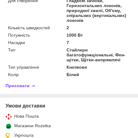
Для створення
Гладкою зачіски,
Горизонтальних локонів,
природної хвилі, Об'єму,
спіральних (вертикальних)
локонів
Кількість швидкостей
2
Потужність
1000 Вт
Насадки
7
Тип
Стайлери
багатофункціональні, Фен-
щітки, Щітки-випрямлячі
Тип управління
Кнопкове
Колір
Білий
Приховати
Умови доставки
Нова Пошта
Магазини Rozetka
Укрпошта