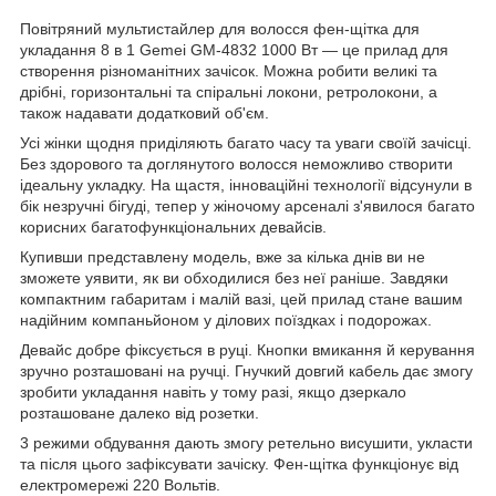
Повітряний мультистайлер для волосся фен-щітка для
укладання 8 в 1 Gemei GM-4832 1000 Вт — це прилад для
створення різноманітних зачісок. Можна робити великі та
дрібні, горизонтальні та спіральні локони, ретролокони, а
також надавати додатковий об'єм.
Усі жінки щодня приділяють багато часу та уваги своїй зачісці.
Без здорового та доглянутого волосся неможливо створити
ідеальну укладку. На щастя, інноваційні технології відсунули в
бік незручні бігуді, тепер у жіночому арсеналі з'явилося багато
корисних багатофункціональних девайсів.
Купивши представлену модель, вже за кілька днів ви не
зможете уявити, як ви обходилися без неї раніше. Завдяки
компактним габаритам і малій вазі, цей прилад стане вашим
надійним компаньйоном у ділових поїздках і подорожах.
Девайс добре фіксується в руці. Кнопки вмикання й керування
зручно розташовані на ручці. Гнучкий довгий кабель дає змогу
зробити укладання навіть у тому разі, якщо дзеркало
розташоване далеко від розетки.
3 режими обдування дають змогу ретельно висушити, укласти
та після цього зафіксувати зачіску. Фен-щітка функціонує від
електромережі 220 Вольтів.