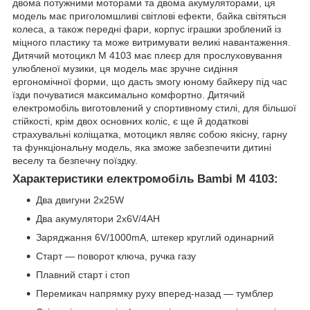
двома потужними моторами та двома акумуляторами, ця
модель має приголомшливі світлові ефекти, байка світяться
колеса, а також передні фари, корпус іграшки зроблений із
міцного пластику та може витримувати великі навантаження.
Дитячий мотоцикл M 4103 має плеєр для прослуховування
улюбленої музики, ця модель має зручне сидіння
ергономічної форми, що дасть змогу юному байкеру під час
їзди почуватися максимально комфортно. Дитячий
електромобіль виготовлений у спортивному стилі, для більшої
стійкості, крім двох основних коліс, є ще й додаткові
страхувальні коліщатка, мотоцикл являє собою якісну, гарну
та функціональну модель, яка зможе забезпечити дитині
веселу та безпечну поїздку.
Характеристики електромобіль Bambi M 4103:
Два двигуни 2х25W
Два акумулятори 2х6V/4AH
Заряджання 6V/1000mA, штекер круглий одинарний
Старт — поворот ключа, ручка газу
Плавний старт і стоп
Перемикач напрямку руху вперед-назад — тумблер