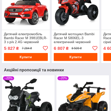
Дитячий електромобіль
Дитячий мотоцикл Bambi
Дитя
Bambi Racer M 3981EBLR-
Racer M 5806EL-3
Race
3 з р/к 2.4G червоний
електричний червоний
сіри
вста
5 827
6 807
4 6
₴
₴
7 284 ₴
8 509 ₴
Купити
Купити
Акційні пропозиції та новинки
–20%
–20%