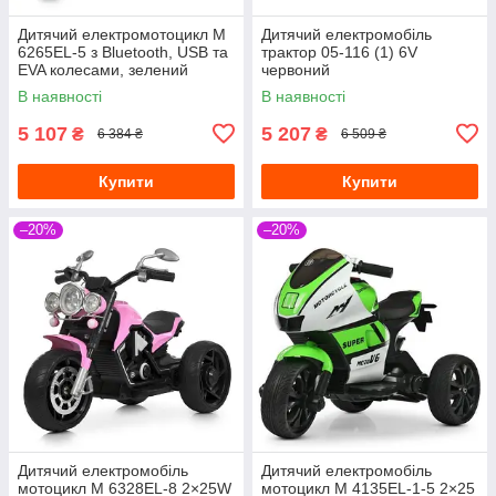
Дитячий електромотоцикл M
Дитячий електромобіль
6265EL-5 з Bluetooth, USB та
трактор 05-116 (1) 6V
EVA колесами, зелений
червоний
В наявності
В наявності
5 107
5 207
₴
₴
6 384 ₴
6 509 ₴
Купити
Купити
–20%
–20%
Дитячий електромобіль
Дитячий електромобіль
мотоцикл M 6328EL-8 2×25W
мотоцикл M 4135EL-1-5 2×25