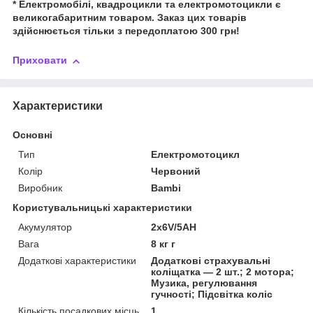
* Електромобілі, квадроцикли та електромотоцикли є
великогабаритним товаром. Заказ цих товарів
здійснюється тільки з передоплатою 300 грн!
Приховати
Характеристики
Основні
Тип
Електромотоцикл
Колір
Червоний
Виробник
Bambi
Користувальницькі характеристики
Акумулятор
2х6V/5AH
Вага
8 кг г
Додаткові характеристики
Додаткові страхувальні
коліщатка — 2 шт.; 2 мотора;
Музика, регулювання
гучності; Підсвітка коліс
Кількість посадкових місць
1