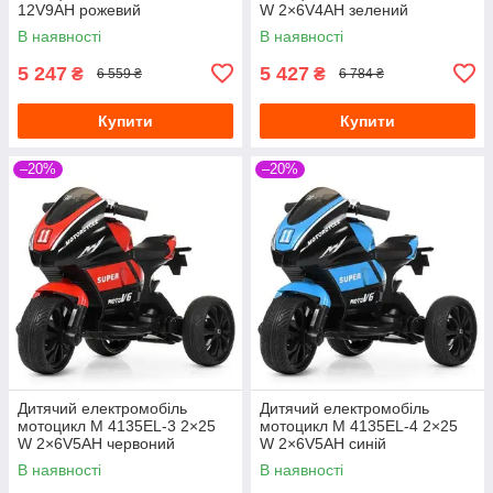
12V9AH рожевий
W 2×6V4AH зелений
В наявності
В наявності
5 247
5 427
₴
₴
6 559 ₴
6 784 ₴
Купити
Купити
–20%
–20%
Дитячий електромобіль
Дитячий електромобіль
мотоцикл M 4135EL-3 2×25
мотоцикл M 4135EL-4 2×25
W 2×6V5AH червоний
W 2×6V5AH синій
В наявності
В наявності