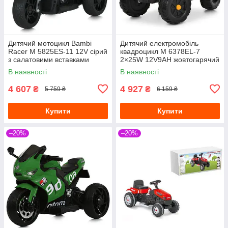
Дитячий мотоцикл Bambi
Дитячий електромобіль
Racer M 5825ES-11 12V сірий
квадроцикл M 6378EL-7
з салатовими вставками
2×25W 12V9AH жовтогарячий
В наявності
В наявності
4 607
4 927
₴
₴
5 759 ₴
6 159 ₴
Купити
Купити
–20%
–20%