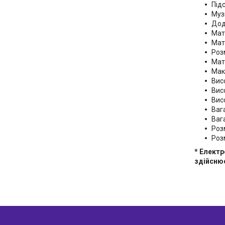
Підс
Музи
Дод
Мат
Мат
Роз
Мат
Мак
Висо
Вис
Вис
Вага
Ваг
Роз
Роз
* Електр
здійснює