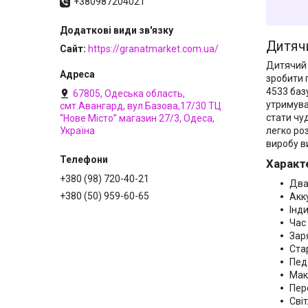
+380987204021
Дитячи
Сайт
https://granatmarket.com.ua/
Дитячий 
зробити 
4533 баз
67805, Одеська область,
утримува
смт.Авангард, вул.Базова,17/30 ТЦ
стати чу
“Нове Місто” магазин 27/3, Одеса,
легко ро
Україна
виробу ви
Характ
+380 (98) 720-40-21
Два
+380 (50) 959-60-65
Акк
Інд
Час
Зар
Ста
Пед
Мак
Пер
Світ