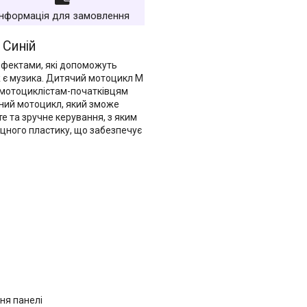
Інформація для замовлення
 Синій
ефектами, які допоможуть
ж є музика. Дитячий мотоцикл M
є мотоциклістам-початківцям
ьний мотоцикл, який зможе
 та зручне керування, з яким
іцного пластику, що забезпечує
ння панелі