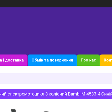
а і доставка
Обмін та повернення
Про нас
Кон
ий електромотоцикл 3 колісний Bambi M 4533-4 Сині