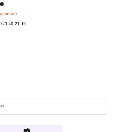
 ₴
наявності
 720-40-21
тю