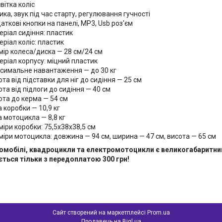
вітка коліс
ка, звук під час старту, регулювання гучності
аткові кнопки на панелі, MP3, Usb роз'єм
еріал сидіння: пластик
еріал коліс: пластик
мір колеса/диска — 28 см/24 см
еріал корпусу: міцний пластик
симальне навантаження — до 30 кг
та від підставки для ніг до сидіння — 25 см
ота від підлоги до сидіння — 40 см
ота до керма — 54 см
 коробки — 10,9 кг
а мотоцикла — 8,8 кг
міри коробки: 75,5х38х38,5 см
міри мотоцикла: довжина — 94 см, ширина — 47 см, висота — 65 см
омобілі, квадроцикли та електромотоцикли є великогабаритним
ться тільки з передоплатою 300 грн!
Сайт створений на маркетплейсі
Prom.ua
Продавець на Bigl.ua