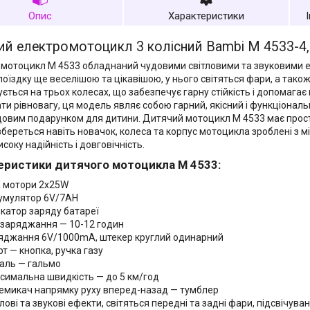
Опис
Характеристики
й електромотоцикл 3 колісний Bambi M 4533-4,
мотоцикл M 4533 обладнаний чудовими світловими та звуковими 
поїздку ще веселішою та цікавішою, у нього світяться фари, а тако
ується на трьох колесах, що забезпечує гарну стійкість і допомага
ти рівновагу, ця модель являє собою гарний, якісний і функціонал
довим подарунком для дитини. Дитячий мотоцикл M 4533 має просте
збереться навіть новачок, колеса та корпус мотоцикла зроблені з м
соку надійність і довговічність.
еристики дитячого мотоцикла M 4533:
 мотори 2х25W
умулятор 6V/7AH
икатор заряду батареї
 заряджання — 10-12 годин
яджання 6V/1000mA, штекер круглий одинарний
рт — кнопка, ручка газу
аль — гальмо
симальна швидкість — до 5 км/год
емикач напрямку руху вперед-назад — тумблер
лові та звукові ефекти, світяться передні та задні фари, підсвічува