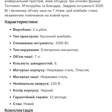
універсальний пристрій, який об'єднує три основні функції:
Тестомес, М'ясорубка та Блендер. Завдяки потужності 3200
Вт і великому об'єму чаші на 7 літрів, цей комбайн стане
незамінним помічником на кожній кухні.
Характеристики:
Виробник:
Z.e.pline;
Тип пристрою:
Кухонний комбайн;
Споживана потужність:
3200 Вт;
Тип керування:
Електронно-механічне;
Об'єм чаші:
7 л;
Кількість швидкостей:
6;
Матеріал корпусу:
Неіржавка сталь, Пластик;
Матеріал чаші:
Неіржавка сталь;
Номінальна напруга:
220 В;
Колір корпусу:
Чорний;
Гарантійний термін:
12 місяців;
Стан:
Новий.
Комплектація