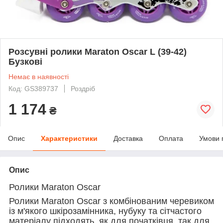
Розсувні ролики Maraton Oscar L (39-42)
Бузкові
Немає в наявності
Код: GS389737
Роздріб
1 174
₴
Опис
Характеристики
Доставка
Оплата
Умови 
Опис
Ролики Maraton Oscar
Ролики Maraton Oscar з комбінованим черевиком
із м'якого шкірозамінника, нубуку та сітчастого
матеріалу підходять, як для початківця, так для