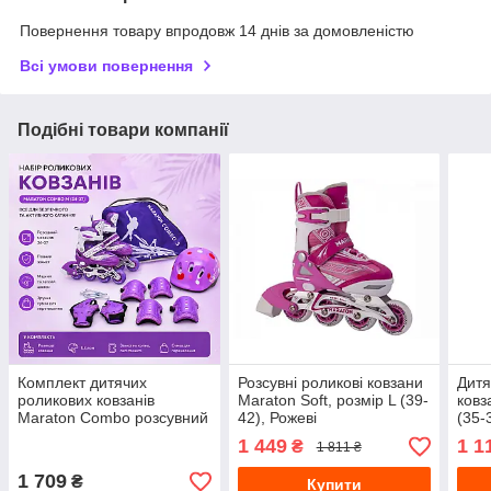
Повернення товару впродовж 14 днів за домовленістю
Всі умови повернення
Подібні товари компанії
Комплект дитячих
Розсувні роликові ковзани
Дитя
роликових ковзанів
Maraton Soft, розмір L (39-
ковз
Maraton Combo розсувний
42), Рожеві
(35-
з захистом та шоломом,
розм
1 449
1 1
₴
1 811 ₴
розмір M (34-37), бузковий
1 709
₴
Купити