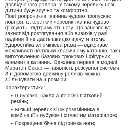
досвідченого ролера. У такому черевику нозі
дитини буде зручно та комфортно.
Повітропроникна тканина чудово пропускає
повітря, а жорсткий черевик і каппа чудово
фіксують і підтримують ногу. Що забезпечує
захист від розтягування або вивихів у разі
падіння й не дасть швидко відчути втому.
Ударостійка алюмінієва рама — відкриває
можливості не тільки класичному катанню, так і
виготовленню базових трюкових і фігурних
елементів катання.; Важлива перевага моделі
Маратон Оскар — наявність розсувної системи.
З її допомогою довжину роликів можна
збільшувати на 4 розміри.
Характеристики:
Шнурівка, бакля Autolock і п'ятковий
ремінь;
М'який черевик зі шкірозамінника в
комбінації з нубуком і сітчастим матеріалом;
Покращена бічна підтримка ноги;