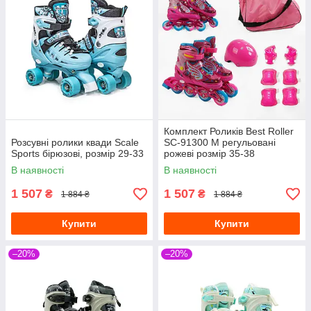
Комплект Роликів Best Roller
Розсувні ролики квади Scale
SC-91300 М регульовані
Sports бірюзові, розмір 29-33
рожеві розмір 35-38
В наявності
В наявності
1 507
1 507
₴
₴
1 884 ₴
1 884 ₴
Купити
Купити
–20%
–20%