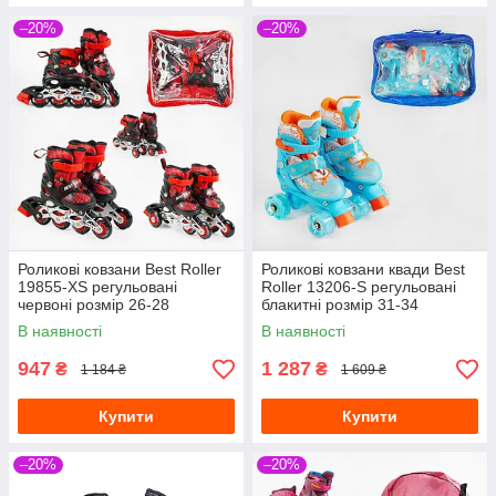
–20%
–20%
Роликові ковзани Best Roller
Роликові ковзани квади Best
19855-XS регульовані
Roller 13206-S регульовані
червоні розмір 26-28
блакитні розмір 31-34
В наявності
В наявності
947
1 287
₴
₴
1 184 ₴
1 609 ₴
Купити
Купити
–20%
–20%