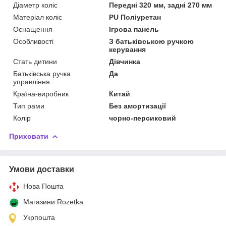
Діаметр коліс
Передні 320 мм, задні 270 мм
Матеріал коліс
PU Поліуретан
Оснащення
Ігрова панель
Особливості
З батьківською ручкою
керування
Стать дитини
Дівчинка
Батьківська ручка
Да
управління
Країна-виробник
Китай
Тип рами
Без амортизації
Колір
чорно-персиковий
Приховати
Умови доставки
Нова Пошта
Магазини Rozetka
Укрпошта