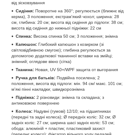
від зісковзування
Сидіння:
Поворотне на 360°; регулюється (ближнє від
керма), 3 положення; екстрам'який чохол; ширина: 28
см, глибина: 20 см; висота від сидіння до підлоги: 38 см;
висота від сидіння до нижньої підніжки: 22 см
Спинка:
Висока спинка 50 см; 3 положення; знімна
Капюшон:
Глибокий капюшон з козирком (зі
світловідбивною смугою); глибина регулюється за
допомогою додаткової тканинної вставки на змійці;
знімний; оглядове вікно (сітка)
Тканина:
Новая, UV 50+/WPF защита от выгорания
Ручка для батьків:
Подвійна посилена; 2
положення, висота від підлоги: мін. 94 см/ макс. 101 см;
м'які пінні накладки; швидкорознімна
Підніжка:
2 різновиди: знімна та складана; з
антиковзкою поверхнею
Колеса:
Надувні (гумові) 12/10; на підшипниках
(передні та задні колеса); Ø передніх коліс: 32 см; Ø
задніх коліс: 27 см; ширина шасі задніх коліс: 53 см;
обода: алюміній + пластик; пластиковий захист
(переднє колесо); фіксатор вільного ходу педалей