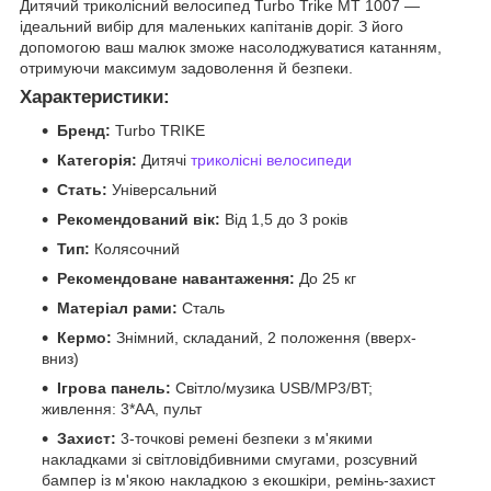
Дитячий триколісний велосипед Turbo Trike MT 1007 —
ідеальний вибір для маленьких капітанів доріг. З його
допомогою ваш малюк зможе насолоджуватися катанням,
отримуючи максимум задоволення й безпеки.
Характеристики:
Бренд:
Turbo TRIKE
Категорія:
Дитячі
триколісні велосипеди
Стать:
Універсальний
Рекомендований вік:
Від 1,5 до 3 років
Тип:
Колясочний
Рекомендоване навантаження:
До 25 кг
Матеріал рами:
Сталь
Кермо:
Знімний, складаний, 2 положення (вверх-
вниз)
Ігрова панель:
Світло/музика USB/МР3/BT;
живлення: 3*AA, пульт
Захист:
3-точкові ремені безпеки з м'якими
накладками зі світловідбивними смугами, розсувний
бампер із м'якою накладкою з екошкіри, ремінь-захист