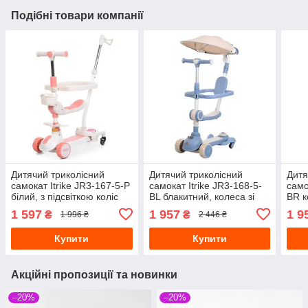
Подібні товари компанії
Дитячий триколісний
Дитячий триколісний
Дитя
самокат Itrike JR3-167-5-P
самокат Itrike JR3-168-5-
само
білий, з підсвіткою коліс
BL блакитний, колеса зі
BR к
світлом
коле
1 597
1 957
1 9
₴
₴
1 996 ₴
2 446 ₴
Купити
Купити
Акційні пропозиції та новинки
–20%
–20%