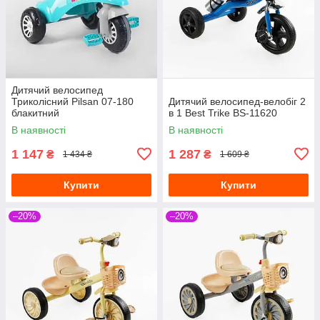
Дитячий велосипед
Триколісний Pilsan 07-180
Дитячий велосипед-велобіг 2
блакитний
в 1 Best Trike BS-11620
В наявності
В наявності
1 147
1 287
₴
₴
1 434 ₴
1 609 ₴
Купити
Купити
–20%
–20%