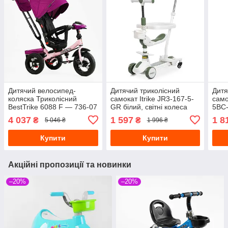
Дитячий велосипед-
Дитячий триколісний
Дитя
коляска Триколісний
самокат Itrike JR3-167-5-
само
BestTrike 6088 F — 736-07
GR білий, світні колеса
5BC-
фіолетовий
коле
4 037
1 597
1 8
₴
₴
5 046 ₴
1 996 ₴
Купити
Купити
Акційні пропозиції та новинки
–20%
–20%