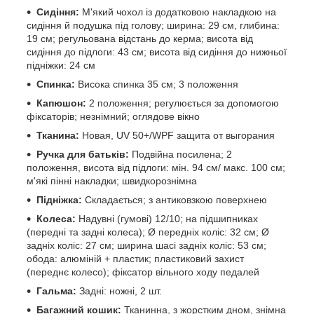
Сидіння:
М'який чохол із додатковою накладкою на
сидіння й подушка під голову; ширина: 29 см, глибина:
19 см; регульована відстань до керма; висота від
сидіння до підлоги: 43 см; висота від сидіння до нижньої
підніжки: 24 см
Спинка:
Висока спинка 35 см; 3 положення
Капюшон:
2 положення; регулюється за допомогою
фіксаторів; незнімний; оглядове вікно
Тканина:
Новая, UV 50+/WPF защита от выгорания
Ручка для батьків:
Подвійна посилена; 2
положення, висота від підлоги: мін. 94 см/ макс. 100 см;
м'які пінні накладки; швидкорознімна
Підніжка:
Складається; з антиковзкою поверхнею
Колеса:
Надувні (гумові) 12/10; на підшипниках
(передні та задні колеса); Ø передніх коліс: 32 см; Ø
задніх коліс: 27 см; ширина шасі задніх коліс: 53 см;
обода: алюміній + пластик; пластиковий захист
(переднє колесо); фіксатор вільного ходу педалей
Гальма:
Задні: ножні, 2 шт.
Багажний кошик:
Тканинна, з жорстким дном, знімна