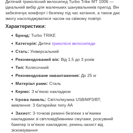
Дитячий триколісний велосипед Turbo Trike MT 1006 —
ідеальний вибір для маленьких шанувальників пригод. Він
забезпечує комфорт і безпеку під час катання, а також дає
змогу насолоджуватися часом на свіжому повітрі.
Характеристики:
Бренд:
Turbo TRIKE
Категорія:
Дитячі
триколісні велосипеди
Стать:
Універсальний
Рекомендований вік:
Від 1,5 до 3 років
Тип:
Колясочний
Рекомендоване навантаження:
До 25 кг
Матеріал рами:
Сталь
Кермо:
З м'якою накладкою
Ігрова панель:
Світло/музика USB/MP3/BT;
живлення: 3 батарейки типу AA
Захист:
3-точкові ремені безпеки з м'якими
накладками зі світловідбивними смугами, розсувний
бампер із м'якою накладкою, ремінь-захист від
зісковзування