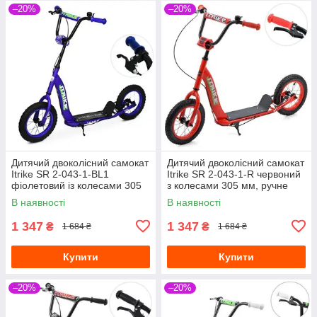
–20%
–20%
Дитячий двоколісний самокат
Дитячий двоколісний самокат
Itrike SR 2-043-1-BL1
Itrike SR 2-043-1-R червоний
фіолетовий із колесами 305
з колесами 305 мм, ручне
мм, ручне гальмо
гальмо
В наявності
В наявності
1 347
1 347
₴
₴
1 684 ₴
1 684 ₴
Купити
Купити
–20%
–20%