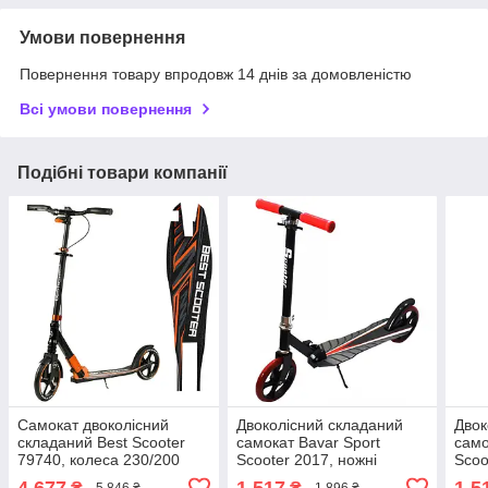
Умови повернення
Повернення товару впродовж 14 днів за домовленістю
Всі умови повернення
Подібні товари компанії
Самокат двоколісний
Двоколісний складаний
Двок
складаний Best Scooter
самокат Bavar Sport
само
79740, колеса 230/200
Scooter 2017, ножні
Scoo
мм, ручне гальмо, фара,
гальма, колеса 200 мм,
галь
4 677
1 517
1 5