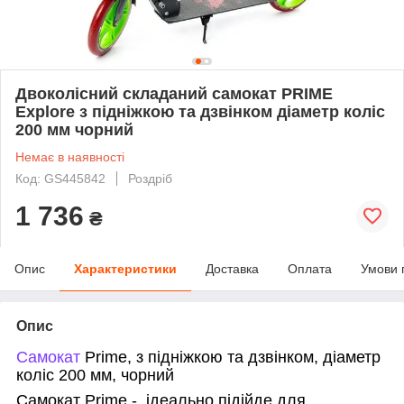
Двоколісний складаний самокат PRIME
Explore з підніжкою та дзвінком діаметр коліс
200 мм чорний
Немає в наявності
Код: GS445842
Роздріб
1 736
₴
Опис
Характеристики
Доставка
Оплата
Умови 
Опис
Самокат
Prime, з підніжкою та дзвінком, діаметр
коліс 200 мм, чорний
Самокат Prime -
ідеально підійде для