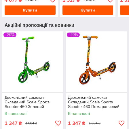
₴
₴
5 846 ₴
1 896 ₴
Помаранчевий
Червоний
Пом
Купити
Купити
Акційні пропозиції та новинки
–20%
–20%
Двоколісний самокат
Двоколісний самокат
Складаний Scale Sports
Складаний Scale Sports
Scooter 460 Зелений
Scooter 460 Помаранчевий
В наявності
В наявності
1 347
1 347
₴
₴
1 684 ₴
1 684 ₴