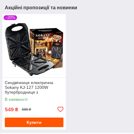
Акційні пропозиції та новинки
–20%
Сендвічниця електрична
Sokany KJ-127 1200W
бутербродниця з
антипригарним покриттям
В наявності
549
₴
686 ₴
Купити