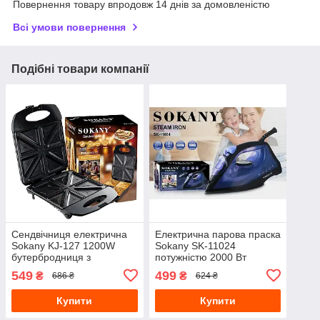
Повернення товару впродовж 14 днів за домовленістю
Всі умови повернення
Подібні товари компанії
Сендвічниця електрична
Електрична парова праска
Sokany KJ-127 1200W
Sokany SK-11024
бутербродниця з
потужністю 2000 Вт
антипригарним покриттям
поворотний на 360
549
499
₴
₴
686 ₴
624 ₴
градусів шнур
Купити
Купити