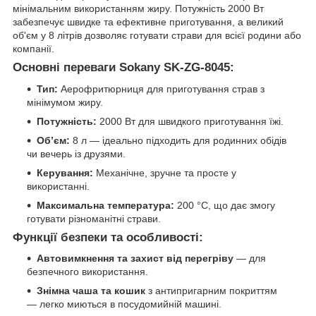
мінімальним використанням жиру. Потужність 2000 Вт
забезпечує швидке та ефективне приготування, а великий
об'єм у 8 літрів дозволяє готувати страви для всієї родини або
компанії.
Основні переваги Sokany SK-ZG-8045:
Тип:
Аерофритюрниця для приготування страв з
мінімумом жиру.
Потужність:
2000 Вт для швидкого приготування їжі.
Об’єм:
8 л — ідеально підходить для родинних обідів
чи вечерь із друзями.
Керування:
Механічне, зручне та просте у
використанні.
Максимальна температура:
200 °C, що дає змогу
готувати різноманітні страви.
Функції безпеки та особливості:
Автовимкнення та захист від перегріву
— для
безпечного використання.
Знімна чаша та кошик
з антипригарним покриттям
— легко миються в посудомийній машині.