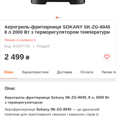
Аерогриль-фритюрниця SOKANY SK-ZG-8045
8 л 2000 Вт з терморегулятором температури
Немає в наявності
Код: GS547731
Роздріб
2 499
₴
Опис
Характеристики
Доставка
Оплата
Умови п
Опис
Аерогриль-фритюрниця Sokany SK-ZG-8045, 8 л, 2000 Вт
з терморегулятором
Аерофритюрниця
Sokany SK-ZG-8045
— це ідеальний
помічник для приготування смачних і корисних страв із