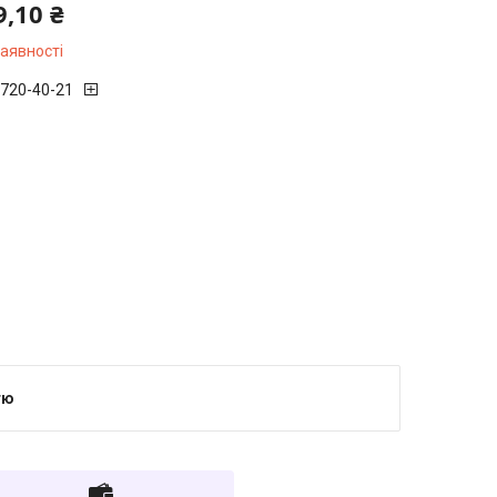
9,10 ₴
наявності
 720-40-21
тю