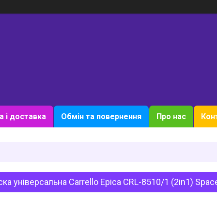
а і доставка
Обмін та повернення
Про нас
Кон
ка універсальна Carrello Epica CRL-8510/1 (2in1) Space