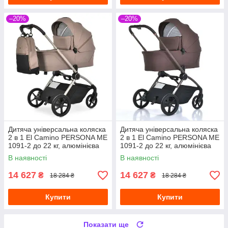
–20%
–20%
Дитяча універсальна коляска
Дитяча універсальна коляска
2 в 1 El Camino PERSONA ME
2 в 1 El Camino PERSONA ME
1091-2 до 22 кг, алюмінієва
1091-2 до 22 кг, алюмінієва
рама, поворотні колеса,
рама, реверсивний
В наявності
В наявності
бежевий
прогулянковий блок, рюкзак,
14 627
14 627
₴
₴
18 284 ₴
18 284 ₴
Купити
Купити
Показати ще