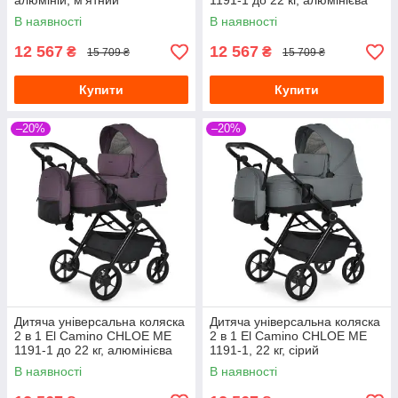
алюміній, м'ятний
1191-1 до 22 кг, алюмінієва
рама, PU-коліща, аксесуари,
В наявності
В наявності
чорний
12 567
12 567
₴
₴
15 709 ₴
15 709 ₴
Купити
Купити
–20%
–20%
Дитяча універсальна коляска
Дитяча універсальна коляска
2 в 1 El Camino CHLOE ME
2 в 1 El Camino CHLOE ME
1191-1 до 22 кг, алюмінієва
1191-1, 22 кг, сірий
рама, люлька та
В наявності
В наявності
прогулянковий блок, бузковий