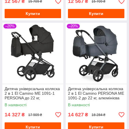
12 567
12 567
₴
₴
15 709 ₴
15 709 ₴
Купити
Купити
–20%
–20%
Дитяча універсальна коляска
Дитяча універсальна коляска
2 в 1 El Camino ME 1091-1
2 в 1 El Camino PERSONA ME
PERSONA до 22 кг,
1091-2 до 22 кг, алюмінієва
алюмінієва рама, PU колеса,
рама, колиска +
В наявності
В наявності
чорний
прогулянковий блок, сірий
14 327
14 627
₴
₴
17 909 ₴
18 284 ₴
Купити
Купити