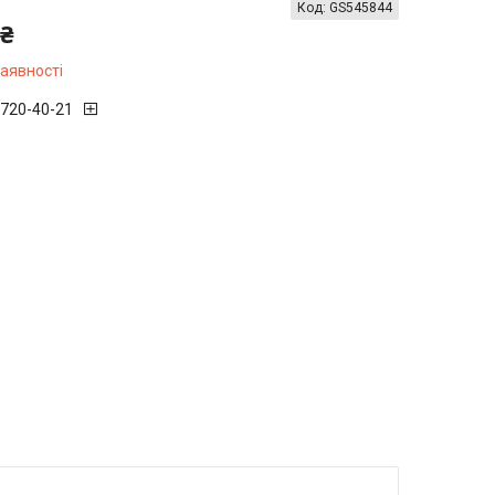
Код:
GS545844
 ₴
наявності
 720-40-21