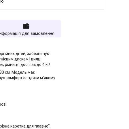
тю
Інформація для замовлення
ергійних дітей, забезпечує
гнієвим дискам і вилці
 різниця досягає до 4 кг!
130 см. Модель має
ечує комфорт завдяки м'якому
озі.
різна каретка для плавної