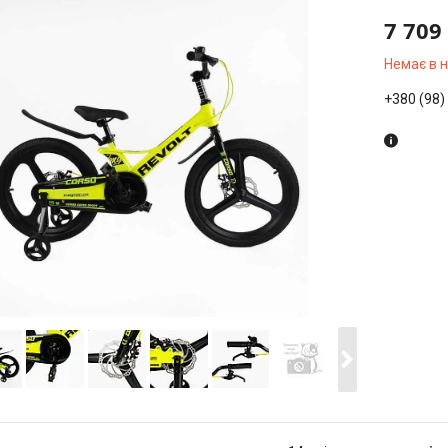
7 709
Немає в 
+380 (98)