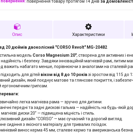
повернення товару протягом 14 днів
за домовленіс
Опис
Характеристики
ед 20 дюймів двоколісний "CORSO Revolt" MG-20482
 стильна модель
Corso Magnesium 20"
, створена для активних і ен
надійність і безпеку. Завдяки інноваційній магнієвій рамі, литим ма
д важить набагато менше, порівнюючи з аналогами на сталевій рамі,
 підходить для дітей
віком від 8 до 10 років
зі зростом від 115 до 
вний дизайн, який поєднує матове та глянсове покриття, і забезп
й ергономічним грипсам.
переваги:
звичайно легка магнієва рама — зручно для дитини.
нічні передні та задні дискові гальма — надійність на будь-якій дор
 магнієві диски 20” — підвищена міцність і стиль.
клюзивний дизайн "CORSO" — має сучасний та дорогий вигляд.
чне сидіння з якісного матеріалу для тривалих поїздок.
мінієвий винос керма 45 мм, сталеве кермо та американська безна