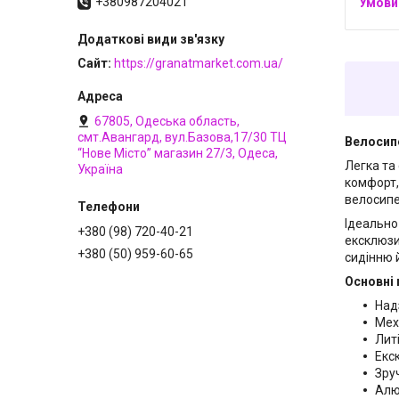
+380987204021
Сайт
https://granatmarket.com.ua/
67805, Одеська область,
смт.Авангард, вул.Базова,17/30 ТЦ
Велосип
“Нове Місто” магазин 27/3, Одеса,
Легка та
Україна
комфорт, 
велосипе
Ідеально
+380 (98) 720-40-21
ексклюзи
+380 (50) 959-60-65
сидінню 
Основні 
Над
Меха
Литі
Екс
Зру
Алю