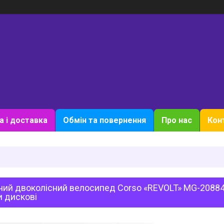
а і доставка
Обмін та повернення
Про нас
Кон
ий двоколісний велосипед Corso «REVOLT» MG-20884 
и дискові