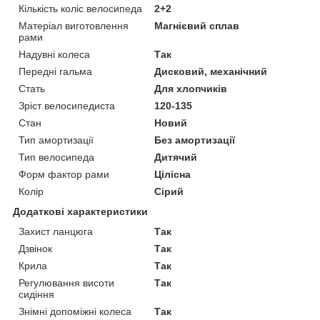
Кількість коліс велосипеда
2+2
Матеріал виготовлення
Магнієвий сплав
рами
Надувні колеса
Так
Передні гальма
Дисковий, механічний
Стать
Для хлопчиків
Зріст велосипедиста
120-135
Стан
Новий
Тип амортизації
Без амортизації
Тип велосипеда
Дитячий
Форм фактор рами
Цілісна
Колір
Сірий
Додаткові характеристики
Захист ланцюга
Так
Дзвінок
Так
Крила
Так
Регулювання висоти
Так
сидіння
Знімні допоміжні колеса
Так