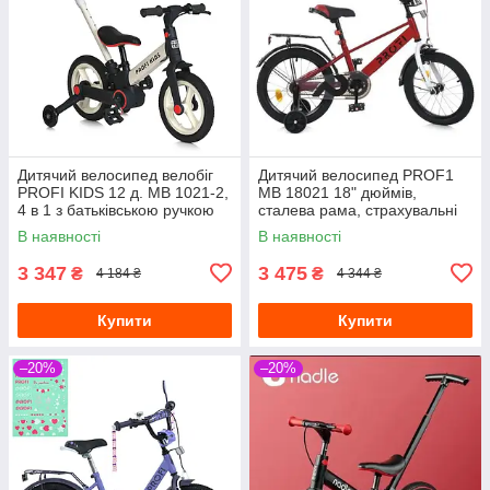
Дитячий велосипед велобіг
Дитячий велосипед PROF1
PROFI KIDS 12 д. MB 1021-2,
MB 18021 18" дюймів,
4 в 1 з батьківською ручкою
сталева рама, страхувальні
білий
колеса, багажник із
В наявності
В наявності
затискачем, червоний
3 347
3 475
₴
₴
4 184 ₴
4 344 ₴
Купити
Купити
–20%
–20%