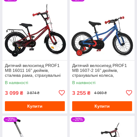
Дитячий велосипед PROF1
Дитячий велосипед PROF1
MB 16011 16" дюймів,
MB 1607-2 16" дюймів,
сталева рама, страхувальні
страхувальні колеса,
колеса, багажник із
однопідвісний, синій
В наявності
В наявності
затискачем, червоний
3 099
3 255
₴
₴
3 874 ₴
4 069 ₴
Купити
Купити
–20%
–20%