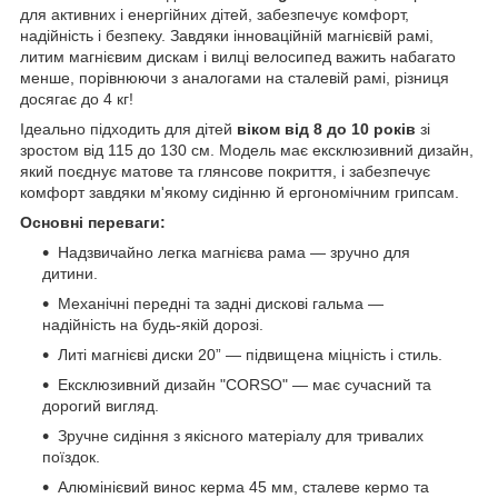
для активних і енергійних дітей, забезпечує комфорт,
надійність і безпеку. Завдяки інноваційній магнієвій рамі,
литим магнієвим дискам і вилці велосипед важить набагато
менше, порівнюючи з аналогами на сталевій рамі, різниця
досягає до 4 кг!
Ідеально підходить для дітей
віком від 8 до 10 років
зі
зростом від 115 до 130 см. Модель має ексклюзивний дизайн,
який поєднує матове та глянсове покриття, і забезпечує
комфорт завдяки м'якому сидінню й ергономічним грипсам.
Основні переваги:
Надзвичайно легка магнієва рама — зручно для
дитини.
Механічні передні та задні дискові гальма —
надійність на будь-якій дорозі.
Литі магнієві диски 20” — підвищена міцність і стиль.
Ексклюзивний дизайн "CORSO" — має сучасний та
дорогий вигляд.
Зручне сидіння з якісного матеріалу для тривалих
поїздок.
Алюмінієвий винос керма 45 мм, сталеве кермо та