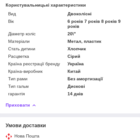
Користувальницькі характеристики
Вид
Двоколісні
Вік
6 років 7 років 8 років 9
років
Діаметр коліс
20\"
Матеріали
Метал, пластик
Стать дитини
Хлопчик
Расцветка
Сірий
Країна реєстрації бренду
Україна
Країна-виробник
Китай
Тип рами
Без амортизації
Тип гальм
Дискові
гарантія
14 днів
Приховати
Умови доставки
Нова Пошта