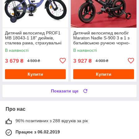
Дитячий велосипед PROF1
Дитячий велосипед велобіг
MB 18043-1 18" дюймів,
Maraton Nadle S-900 3 в 1 з
сталева рама, страхувальні
батьківською ручкою чорно-
колеса, багажник із
червоний
В наявності
В наявності
затискачем, фіолетовий
3 679
3 927
₴
₴
4 599 ₴
4 909 ₴
Купити
Купити
Показати ще
Про нас
96% позитивних з 288 відгуків за рік
Працює з 06.02.2019