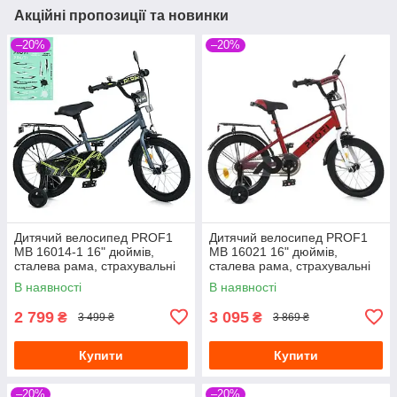
Акційні пропозиції та новинки
–20%
–20%
Дитячий велосипед PROF1
Дитячий велосипед PROF1
MB 16014-1 16" дюймів,
MB 16021 16" дюймів,
сталева рама, страхувальні
сталева рама, страхувальні
колеса, багажник із
колеса, багажник із
В наявності
В наявності
затискачем, синій
затискачем, червоний
2 799
3 095
₴
₴
3 499 ₴
3 869 ₴
Купити
Купити
–20%
–20%