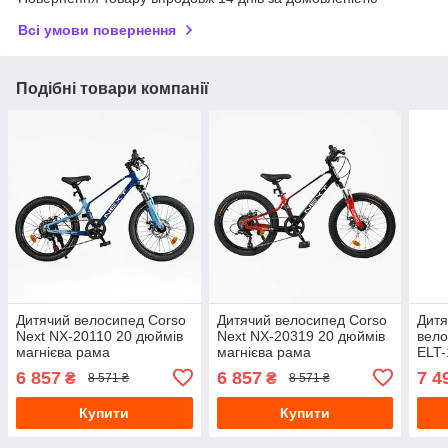
Всі умови повернення
Подібні товари компанії
Дитячий велосипед Corso
Дитячий велосипед Corso
Дитя
Next NX-20110 20 дюймів
Next NX-20319 20 дюймів
вело
магнієва рама
магнієва рама
ELT-
однопідвісне дискові
однопідвісне дискові
магн
6 857
6 857
7 4
₴
₴
8 571 ₴
8 571 ₴
гальма синій
гальма чорний
стра
Купити
Купити