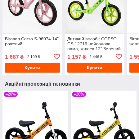
Біговел Corso S-96074 14"
Дитячий велобіг COPSO
Біго
рожевий
CS-12716 нейлонова
жовт
рама, колеса 12" Зелений
1 687
1 157
1 5
₴
₴
2 109 ₴
1 446 ₴
Купити
Купити
Акційні пропозиції та новинки
–20%
–20%