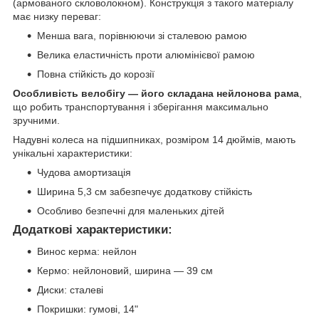
(армованого скловолокном). Конструкція з такого матеріалу
має низку переваг:
Менша вага, порівнюючи зі сталевою рамою
Велика еластичність проти алюмінієвої рамою
Повна стійкість до корозії
Особливість велобігу — його складана нейлонова рама
,
що робить транспортування і зберігання максимально
зручними.
Надувні колеса на підшипниках, розміром 14 дюймів, мають
унікальні характеристики:
Чудова амортизація
Ширина 5,3 см забезпечує додаткову стійкість
Особливо безпечні для маленьких дітей
Додаткові характеристики:
Винос керма: нейлон
Кермо: нейлоновий, ширина — 39 см
Диски: сталеві
Покришки: гумові, 14"