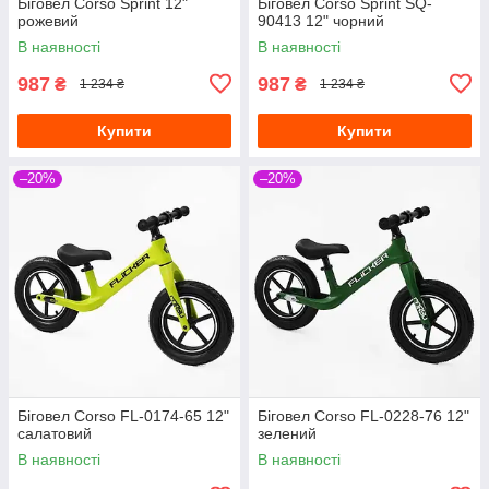
Біговел Corso Sprint 12"
Біговел Corso Sprint SQ-
рожевий
90413 12" чорний
В наявності
В наявності
987
987
₴
₴
1 234 ₴
1 234 ₴
Купити
Купити
–20%
–20%
Біговел Corso FL-0174-65 12"
Біговел Corso FL-0228-76 12"
салатовий
зелений
В наявності
В наявності