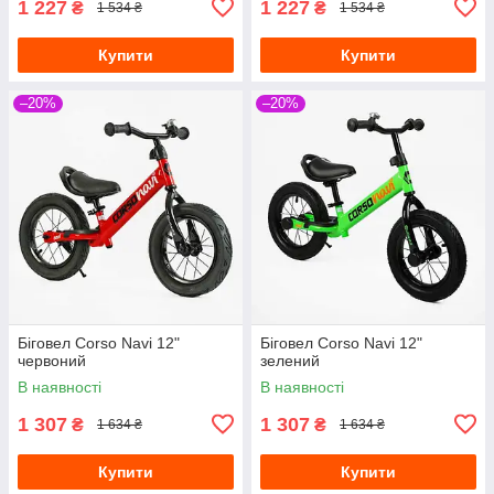
1 227
1 227
₴
₴
1 534 ₴
1 534 ₴
Купити
Купити
–20%
–20%
Біговел Corso Navi 12"
Біговел Corso Navi 12"
червоний
зелений
В наявності
В наявності
1 307
1 307
₴
₴
1 634 ₴
1 634 ₴
Купити
Купити