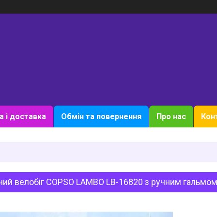
а і доставка
Обмін та повернення
Про нас
Кон
ий велобіг COPSO LAMBO LB-16820 з ручним гальмом 