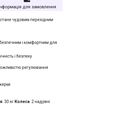
Інформація для замовлення
й стане чудовим перехідним
о безпечним і комфортним для
чність і безпеку
з можливістю регулювання
 кермі
я
:
30 кг
Колеса
: 2 надувні