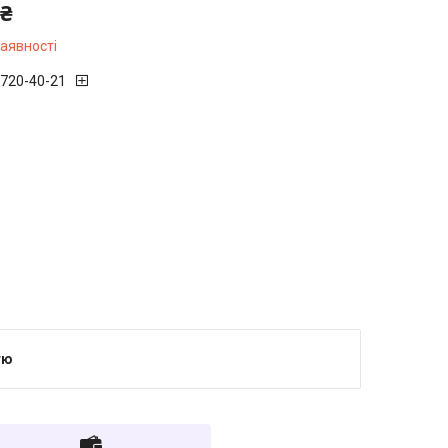
 ₴
наявності
 720-40-21
тю