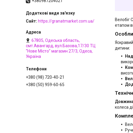
+380987204021
Велобіг 
Сайт
https://granatmarket.com.ua/
етапом в
Особли
67805, Одеська область,
Яскравий
смт.Авангард, вул.Базова,17/30 ТЦ
дитини:
“Нове Місто” магазин 27/3, Одеса,
Над
Україна
викор
Ком
висот
+380 (98) 720-40-21
Вел
Дод
+380 (50) 959-60-65
Техніч
Довжина
колеса д
Компле
Вел
Руч