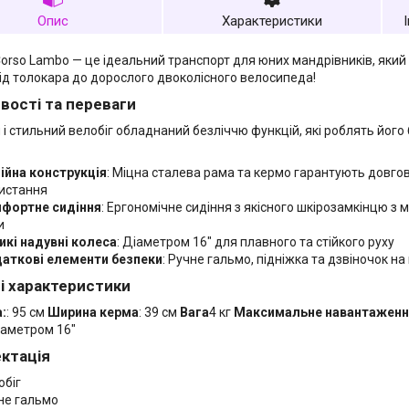
Опис
Характеристики
Corso Lambo — це ідеальний транспорт для юних мандрівників, яки
ід толокара до дорослого двоколісного велосипеда!
вості та переваги
 і стильний велобіг обладнаний безліччю функцій, які роблять йог
ійна конструкція
: Міцна сталева рама та кермо гарантують довгові
истання
фортне сидіння
: Ергономічне сидіння з якісного шкірозамкінцю 
и
икі надувні колеса
: Діаметром 16" для плавного та стійкого руху
аткові елементи безпеки
: Ручне гальмо, підніжка та дзвіночок на
ні характеристики
:
: 95 см
Ширина керма
: 39 см
Вага
4 кг
Максимальне навантаженн
іаметром 16"
ктація
обіг
не гальмо