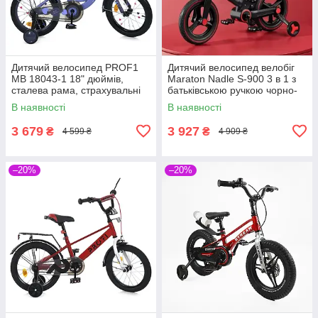
Дитячий велосипед PROF1
Дитячий велосипед велобіг
MB 18043-1 18" дюймів,
Maraton Nadle S-900 3 в 1 з
сталева рама, страхувальні
батьківською ручкою чорно-
колеса, багажник із
червоний
В наявності
В наявності
затискачем, фіолетовий
3 679
3 927
₴
₴
4 599 ₴
4 909 ₴
–20%
–20%