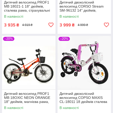
Дитячий велосипед PROF1
Дитячий двоколісний
MB 18021-1 18" дюймів,
велосипед CORSO Stream
сталева рама, страхувальні
SM-96132 14" дюймів,
колеса, багажник із
магнієва рама, знімні
В наявності
В наявності
затискачем, червоний
страхувальні колеса, дискові
гальма,
3 935
3 999
₴
₴
4 919 ₴
4 999 ₴
–20%
–20%
Дитячий велосипед PROF1
Дитячий двоколісний
MB 18OXIC NEON ORANGE
велосипед COPSO MAXIS
18" дюймів, магнієва рама,
CL-18011 18 дюймів сталева
страхувальні колеса, кошик
рама знімні страхувальні
В наявності
В наявності
на кермі, оранжевий
колеса