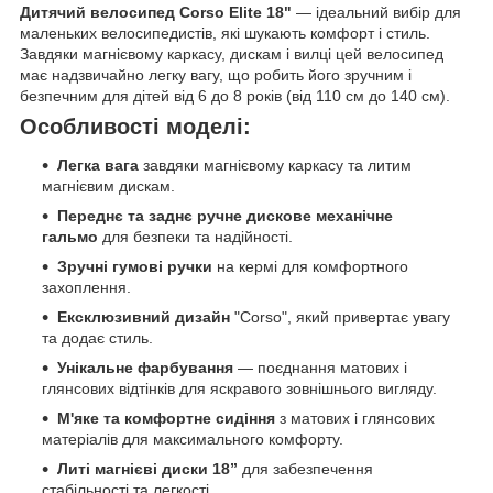
Дитячий велосипед Corso Elite 18"
— ідеальний вибір для
маленьких велосипедистів, які шукають комфорт і стиль.
Завдяки магнієвому каркасу, дискам і вилці цей велосипед
має надзвичайно легку вагу, що робить його зручним і
безпечним для дітей від 6 до 8 років (від 110 см до 140 см).
Особливості моделі:
Легка вага
завдяки магнієвому каркасу та литим
магнієвим дискам.
Переднє та заднє ручне дискове механічне
гальмо
для безпеки та надійності.
Зручні гумові ручки
на кермі для комфортного
захоплення.
Ексклюзивний дизайн
"Corso", який привертає увагу
та додає стиль.
Унікальне фарбування
— поєднання матових і
глянсових відтінків для яскравого зовнішнього вигляду.
М'яке та комфортне сидіння
з матових і глянсових
матеріалів для максимального комфорту.
Литі магнієві диски 18”
для забезпечення
стабільності та легкості.