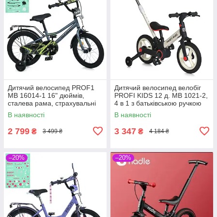
Дитячий велосипед PROF1
Дитячий велосипед велобіг
MB 16014-1 16" дюймів,
PROFI KIDS 12 д. MB 1021-2,
сталева рама, страхувальні
4 в 1 з батьківською ручкою
колеса, багажник із
білий
В наявності
В наявності
затискачем, синій
2 799
3 347
₴
₴
3 499 ₴
4 184 ₴
–20%
–20%