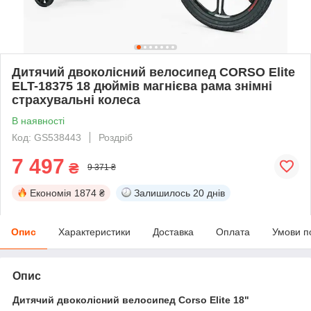
Дитячий двоколісний велосипед CORSO Elite
ELT-18375 18 дюймів магнієва рама знімні
страхувальні колеса
В наявності
Код: GS538443
Роздріб
7 497
₴
9 371 ₴
Економія
1874 ₴
Залишилось
20 днів
Опис
Характеристики
Доставка
Оплата
Умови п
Опис
Дитячий двоколісний велосипед Corso Elite 18"