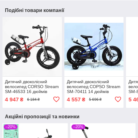
Подібні товари компанії
Дитячий двоколісний
Дитячий двоколісний
Дитя
велосипед CORSO Stream
велосипед COPSO Stream
вел
SM-46533 16 дюймів
SM-70411 14 дюймів
SM-8
магнієва рама знімні
магнієва рама знімні
магн
4 947
4 557
5 4
₴
₴
6 184 ₴
5 696 ₴
страхувальні колеса
страхувальні колеса
стра
Акційні пропозиції та новинки
–20%
–20%