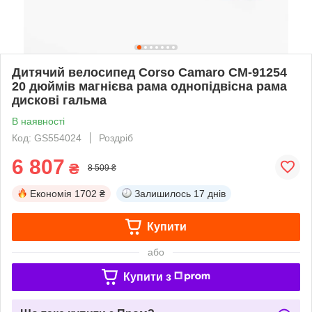
Дитячий велосипед Corso Camaro CM-91254
20 дюймів магнієва рама однопідвісна рама
дискові гальма
В наявності
Код: GS554024
Роздріб
6 807
₴
8 509 ₴
Економія
1702 ₴
Залишилось
17 днів
Купити
або
Купити з