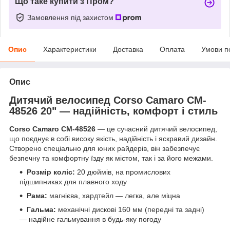
Що таке купити з Пром?
Замовлення під захистом
Опис
Характеристики
Доставка
Оплата
Умови п
Опис
Дитячий велосипед Corso Camaro CM-
48526 20" — надійність, комфорт і стиль
Corso Camaro CM-48526
— це сучасний дитячий велосипед,
що поєднує в собі високу якість, надійність і яскравий дизайн.
Створено спеціально для юних райдерів, він забезпечує
безпечну та комфортну їзду як містом, так і за його межами.
Розмір коліс:
20 дюймів, на промислових
підшипниках для плавного ходу
Рама:
магнієва, хардтейл — легка, але міцна
Гальма:
механічні дискові 160 мм (передні та задні)
— надійне гальмування в будь-яку погоду