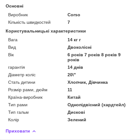
Основні
Виробник
Corso
Кількість швидкостей
7
Користувальницькі характеристики
Вага
14 кг г
Вид
Двоколісні
Вік
6 років 7 років 8 років 9
років
гарантія
14 днів
Діаметр коліс
20\"
Стать дитини
Хлопчик, Дівчинка
Розмір рами, дюйм
11
Країна-виробник
Китай
Тип рами
Однопідвісний (хардтейл)
Тип гальм
Дискові
Колір
Зелений
Приховати