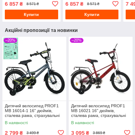
однопідвісне дискові
однопідвісне дискові
магн
6 857
6 857
7 4
₴
₴
8 571 ₴
8 571 ₴
гальма синій
гальма чорний
стра
Купити
Купити
Акційні пропозиції та новинки
–20%
–20%
Дитячий велосипед PROF1
Дитячий велосипед PROF1
MB 16014-1 16" дюймів,
MB 16021 16" дюймів,
сталева рама, страхувальні
сталева рама, страхувальні
колеса, багажник із
колеса, багажник із
В наявності
В наявності
затискачем, синій
затискачем, червоний
2 799
3 095
₴
₴
3 499 ₴
3 869 ₴