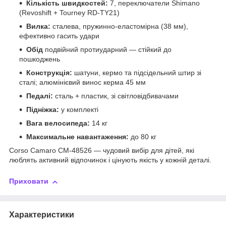
Кількість швидкостей:
7, переключатели Shimano
(Revoshift + Tourney RD-TY21)
Вилка:
сталева, пружинно-еластомірна (38 мм),
ефективно гасить удари
Обід
подвійний протиударний — стійкий до
пошкоджень
Конструкція:
шатуни, кермо та підсідельний штир зі
сталі; алюмінієвий винос керма 45 мм
Педалі:
сталь + пластик, зі світловідбивачами
Підніжка:
у комплекті
Вага велосипеда:
14 кг
Максимальне навантаження:
до 80 кг
Corso Camaro CM-48526 — чудовий вибір для дітей, які
люблять активний відпочинок і цінують якість у кожній деталі.
Приховати
Характеристики