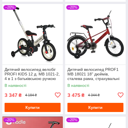
–20%
–20%
Дитячий велосипед велобіг
Дитячий велосипед PROF1
PROFI KIDS 12 д. MB 1021-2,
MB 18021 18" дюймів,
4 в 1 з батьківською ручкою
сталева рама, страхувальні
білий
колеса, багажник із
В наявності
В наявності
затискачем, червоний
3 347
3 475
₴
₴
4 184 ₴
4 344 ₴
Купити
Купити
–20%
–20%