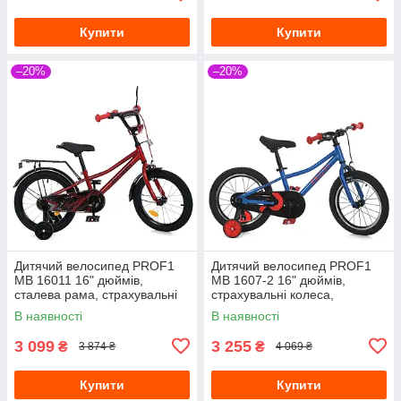
Купити
Купити
–20%
–20%
Дитячий велосипед PROF1
Дитячий велосипед PROF1
MB 16011 16" дюймів,
MB 1607-2 16" дюймів,
сталева рама, страхувальні
страхувальні колеса,
колеса, багажник із
однопідвісний, синій
В наявності
В наявності
затискачем, червоний
3 099
3 255
₴
₴
3 874 ₴
4 069 ₴
Купити
Купити