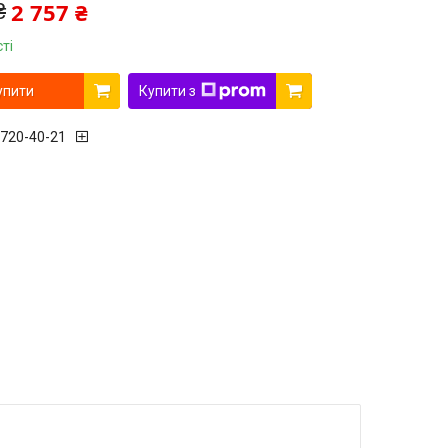
2 757 ₴
₴
ті
упити
Купити з
 720-40-21