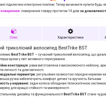
анії підключені електронні платежі. Тепер ви можете купити будь-
повернення товару протягом 14 днів
за домовленіс
Опис
Характеристики
й триколісний велосипед BestTrike BST
вляємо
BestTrike BST
— сучасний триколісний велосипед, що ідеаль
перші кроки у світ активного пересування.
ійна конструкція:
рама виготовлена з високоякісного нейлону, а
ія легкості та довговічності.
ивідуальні параметри:
регульовані за висотою переднє кермове ке
івська ручка забезпечують комфорт дитині та зручність батькам.
чкість у керуванні:
задні колеса обладнані телескопічною системою
ширину для кращої стійкості та маневреності.
стильному дизайну та функціональності
BestTrike BST
стане чудо