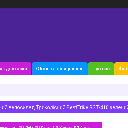
а і доставка
Обмін та повернення
Про нас
Кон
ий велосипед Триколісний BestTrike BST-410 зелени
0
0
0
0
0
0
0
0
лишилось
Днів
Годин
Хвилин
Секунд