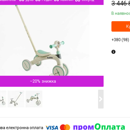
3 446 
В наявнос
К
+380 (98)
–20%