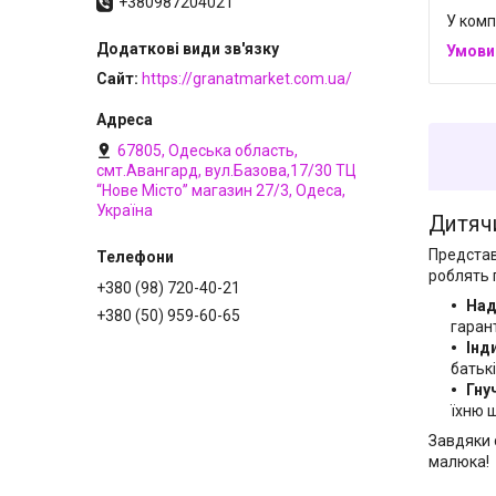
+380987204021
У комп
Сайт
https://granatmarket.com.ua/
67805, Одеська область,
смт.Авангард, вул.Базова,17/30 ТЦ
“Нове Місто” магазин 27/3, Одеса,
Україна
Дитячи
Предста
роблять 
+380 (98) 720-40-21
Над
+380 (50) 959-60-65
гарант
Інд
батьк
Гну
їхню 
Завдяки 
малюка!