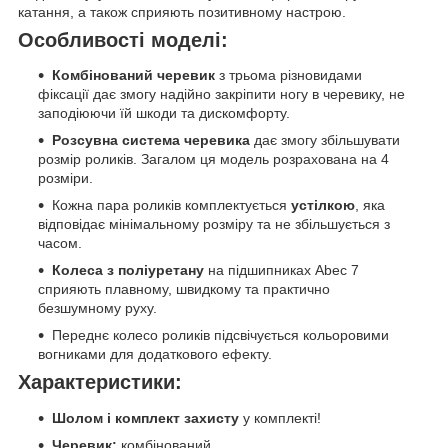
катання, а також сприяють позитивному настрою.
Особливості моделі:
Комбінований черевик
з трьома різновидами
фіксації дає змогу надійно закріпити ногу в черевику, не
заподіюючи їй шкоди та дискомфорту.
Розсувна система черевика
дає змогу збільшувати
розмір роликів. Загалом ця модель розрахована на 4
розміри.
Кожна пара роликів комплектується
устілкою
, яка
відповідає мінімальному розміру та не збільшується з
часом.
Колеса з поліуретану
на підшипниках Abec 7
сприяють плавному, швидкому та практично
безшумному руху.
Переднє колесо роликів підсвічується кольоровими
вогниками для додаткового ефекту.
Характеристики:
Шолом і комплект захисту
у комплекті!
Черевик:
комбінований