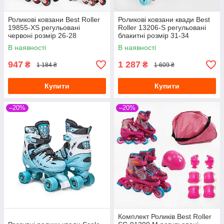
Роликові ковзани Best Roller
Роликові ковзани квади Best
19855-XS регульовані
Roller 13206-S регульовані
червоні розмір 26-28
блакитні розмір 31-34
В наявності
В наявності
947
1 287
₴
₴
1 184 ₴
1 609 ₴
Купити
Купити
–20%
–20%
Комплект Роликів Best Roller