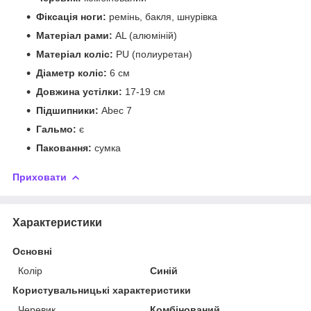
Фіксація ноги:
ремінь, бакля, шнурівка
Матеріал рами:
AL (алюміній)
Матеріал коліс:
PU (полиуретан)
Діаметр коліс:
6 см
Довжина устілки:
17-19 см
Підшипники:
Abec 7
Гальмо:
є
Паковання:
сумка
Приховати
Характеристики
Основні
Колір
Синій
Користувальницькі характеристики
Черевик
Комбінований