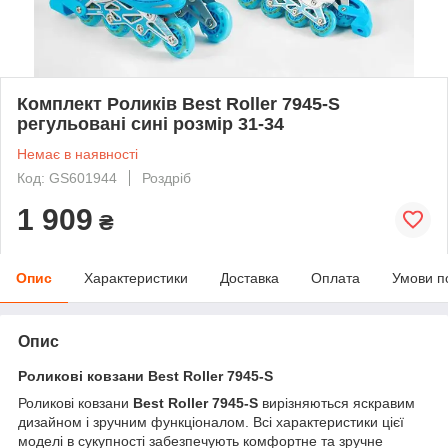
Комплект Роликів Best Roller 7945-S
регульовані сині розмір 31-34
Немає в наявності
Код: GS601944
Роздріб
1 909
₴
Опис
Характеристики
Доставка
Оплата
Умови п
Опис
Роликові ковзани Best Roller 7945-S
Роликові ковзани
Best Roller 7945-S
вирізняються яскравим
дизайном і зручним функціоналом. Всі характеристики цієї
моделі в сукупності забезпечують комфортне та зручне