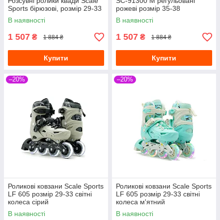
Розсувні ролики квади Scale
SC-91300 М регульовані
Sports бірюзові, розмір 29-33
рожеві розмір 35-38
В наявності
В наявності
1 507
1 507
₴
₴
1 884 ₴
1 884 ₴
Купити
Купити
–20%
–20%
Роликові ковзани Scale Sports
Роликові ковзани Scale Sports
LF 605 розмір 29-33 світні
LF 605 розмір 29-33 світні
колеса сірий
колеса м'ятний
В наявності
В наявності