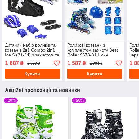
Дитячий набір роликів та
Роликові ковзани з
Роли
ковзанів 2в1 Combo 2in1
комплектом захисту Best
Roll
Ice S (31-34) з захистом та
Roller 9678-31 L сині
черв
шоломом, синій
розмір 39-43
1 887
1 587
1 8
₴
₴
2 359 ₴
1 984 ₴
Купити
Купити
Акційні пропозиції та новинки
–20%
–20%