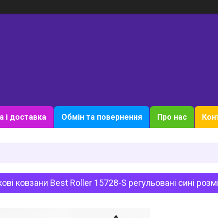
а і доставка
Обмін та повернення
Про нас
Кон
ові ковзани Best Roller 15728-S регульовані сині розм