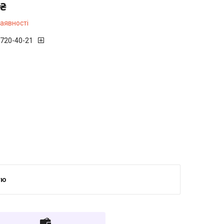
 ₴
наявності
 720-40-21
тю