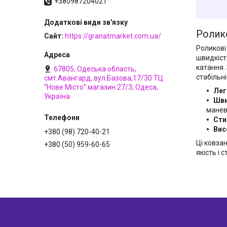
+380987204021
Ролико
Сайт
https://granatmarket.com.ua/
Роликові
швидкіст
катання.
67805, Одеська область,
стабільн
смт.Авангард, вул.Базова,17/30 ТЦ
“Нове Місто” магазин 27/3, Одеса,
Лег
Україна
Шви
манев
Сти
Вис
+380 (98) 720-40-21
Ці ковзан
+380 (50) 959-60-65
якість і с