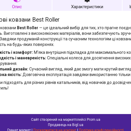
Опис
Характеристики
ві ковзани Best Roller
 ковзани
Best Roller
— це ідеальний вибір для тих, хто прагне поєдн
ь. Виготовлені з високоякісних матеріалів, вони забезпечують зручн
 Завдяки продуманій конструкції та сучасним технологіям ці ковзан
ість на будь-яких поверхнях.
кість і комфорт:
М'яка внутрішня підкладка для максимального ко
дкість і маневреність:
Спеціальні колеса для досягнення високих 
рування.
льний дизайн:
Сучасний вигляд, який дає змогу мати крутий вигляд я
ока якість:
Довговічна експлуатація завдяки використанню тільки 
и підходять для різних рівнів катальників, від новачків до досвідчен
тиль!
Сайт створений на маркетплейсі
Prom.ua
Продавець на Bigl.ua
Гранат маркет |
Поскаржитися на контент
|
Політика конфіденційності