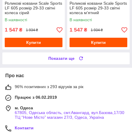
Роликові ковзани Scale Sports
Роликові ковзани Scale Sports
LF 605 розмір 29-33 світні
LF 605 розмір 29-33 світні
колеса сірий
колеса м'ятний
В наявності
В наявності
1 547
1 547
₴
₴
1 934 ₴
1 934 ₴
Купити
Купити
Показати ще
Про нас
96% позитивних з 293 відгуків за рік
Працює з 06.02.2019
м. Одеса
67805, Одеська область, смт.Авангард, вул.Базова,17/30
ТЦ “Нове Місто” магазин 27/3, Одеса, Україна
Контакти