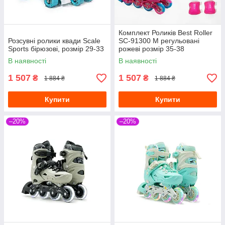
Комплект Роликів Best Roller
Розсувні ролики квади Scale
SC-91300 М регульовані
Sports бірюзові, розмір 29-33
рожеві розмір 35-38
В наявності
В наявності
1 507
1 507
₴
₴
1 884 ₴
1 884 ₴
Купити
Купити
–20%
–20%