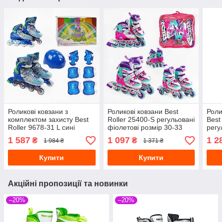
Роликові ковзани з
Роликові ковзани Best
Роли
комплектом захисту Best
Roller 25400-S регульовані
Best
Roller 9678-31 L сині
фіолетові розмір 30-33
регу
розмір 39-43
розм
1 587
1 097
1 2
₴
₴
1 984 ₴
1 371 ₴
Купити
Купити
Акційні пропозиції та новинки
–20%
–20%