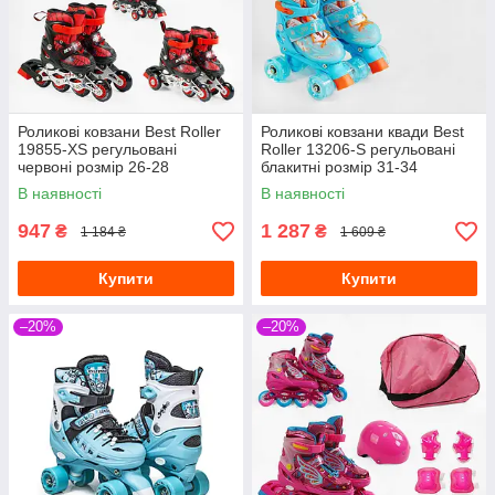
Роликові ковзани Best Roller
Роликові ковзани квади Best
19855-XS регульовані
Roller 13206-S регульовані
червоні розмір 26-28
блакитні розмір 31-34
В наявності
В наявності
947
1 287
₴
₴
1 184 ₴
1 609 ₴
Купити
Купити
–20%
–20%