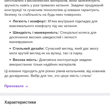
Виготовлені з високоякісних матеріалів, вони забезпечують
зручність навіть у разі тривалих катання. Завдяки продуманій
конструкції та сучасним технологіям ці ковзани гарантують
безпеку та стабільність на будь-яких поверхнях.
Легкість і комфорт:
М'яка внутрішня підкладка для
максимального комфорту під час катання.
Швидкість і маневреність:
Спеціальні колеса для
досягнення високих швидкостей і легкості
маневрування.
Стильний дизайн:
Сучасний вигляд, який дає змогу
мати крутий вигляд як на вулиці, так і в парку.
Висока якість:
Довговічна експлуатація завдяки
використанню тільки надійних матеріалів.
Ці ковзани підходять для різних рівнів катальників, від новачків
до досвідчених. Вибір для тих, хто цінує якість і стиль!
Приховати
Характеристики