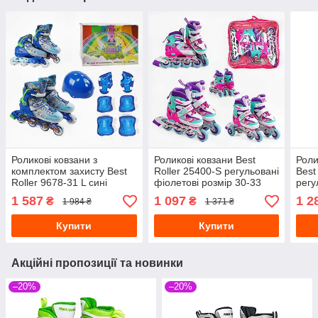
Роликові ковзани з
Роликові ковзани Best
Роли
комплектом захисту Best
Roller 25400-S регульовані
Best
Roller 9678-31 L сині
фіолетові розмір 30-33
регу
розмір 39-43
розм
1 587
1 097
1 2
₴
₴
1 984 ₴
1 371 ₴
Купити
Купити
Акційні пропозиції та новинки
–20%
–20%