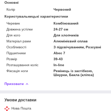
Основні
Колір
Червоний
Користувальницькі характеристики
Черевик
Комбінований
Довжина устілки
24-27 см
Для кого
Для хлопчиків
Матеріал рами
Алюмінієвий сплав
Особливості
З підсвічуванням, Розсувні
Підшипники
Abec 7
Розмір
39-43
Розташування коліс
In-line
Фіксація ноги
Ремінець із застібкою,
Шнурки, Бакла (кліпса)
Приховати
Умови доставки
Нова Пошта