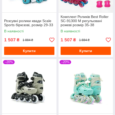
Комплект Роликів Best Roller
Розсувні ролики квади Scale
SC-91300 М регульовані
Sports бірюзові, розмір 29-33
рожеві розмір 35-38
В наявності
В наявності
1 507
1 507
₴
₴
1 884 ₴
1 884 ₴
Купити
Купити
–20%
–20%