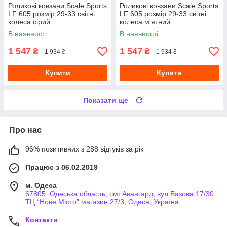
Роликові ковзани Scale Sports
Роликові ковзани Scale Sports
LF 605 розмір 29-33 світні
LF 605 розмір 29-33 світні
колеса сірий
колеса м'ятний
В наявності
В наявності
1 547
1 547
₴
₴
1 934 ₴
1 934 ₴
Купити
Купити
Показати ще
Про нас
96% позитивних з 288 відгуків за рік
Працює з 06.02.2019
м. Одеса
67805, Одеська область, смт.Авангард, вул.Базова,17/30
ТЦ “Нове Місто” магазин 27/3, Одеса, Україна
Контакти