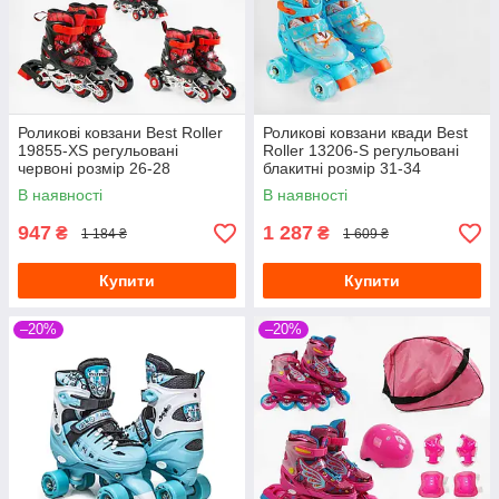
Роликові ковзани Best Roller
Роликові ковзани квади Best
19855-XS регульовані
Roller 13206-S регульовані
червоні розмір 26-28
блакитні розмір 31-34
В наявності
В наявності
947
1 287
₴
₴
1 184 ₴
1 609 ₴
Купити
Купити
–20%
–20%