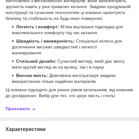
Виготовлені з високоякісних матеріалів, вони забезпечують
зручність навіть у разі тривалих катання. Завдяки продуманій
конструкції та сучасним технологіям ці ковзани гарантують
безпеку та стабільність на будь-яких поверхнях.
Легкість і комфорт:
М'яка внутрішня підкладка для
максимального комфорту під час катання.
Швидкість і маневреність:
Спеціальні колеса для
досягнення високих швидкостей і легкості
маневрування.
Стильний дизайн:
Сучасний вигляд, який дає змогу
мати крутий вигляд як на вулиці, так і в парку.
Висока якість:
Довговічна експлуатація завдяки
використанню тільки надійних матеріалів.
Ці ковзани підходять для різних рівнів катальників, від новачків
до досвідчених. Вибір для тих, хто цінує якість і стиль!
Приховати
Характеристики