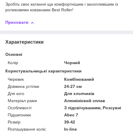
Зробіть своє катання ще комфортнішим і захопливішим із
роликовими ковзанами Best Roller!
Приховати
Характеристики
Основні
Колір
Чорний
Користувальницькі характеристики
Черевик
Комбінований
Довжина устілки
24-27 см
Для кого
Для хлопчиків
Матеріал рами
Алюмінієвий сплав
Особливості
З підсвічуванням, Розсувні
Підшипники
Abec 7
Розмір
39-42
Розташування коліс
In-line