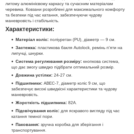
литому алюмінієвому каркасу та сучасним матеріалам
черевика. Ковзани розроблені для максимального комфорту
та безпеки під час катання, забезпечуючи чудову
маневровість і стабільність.
Характеристики:
Матеріал коліс:
поліуретан (PU), діаметр — 9 см.
Застежка:
пластикова бакля Autolock, ремінь п'яти на
липучці, шнурки.
Система регулювання розміру:
кнопкова система,
що дає змогу швидко підібрати оптимальний розмір.
Довжина устілки:
24-27 см.
Підшипники:
ABEC-7, діаметр коліс 9 см, що
забезпечує високі швидкісні характеристики та чудову
маневровість.
Жорсткість підшипника:
82А.
Підсвічування коліс:
для яскравого вигляду під час
катання темної пори.
Паковання:
зручна коробка для зберігання і
транспортування.