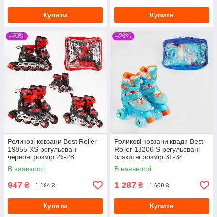
Купити
Купити
–20%
–20%
Роликові ковзани Best Roller
Роликові ковзани квади Best
19855-XS регульовані
Roller 13206-S регульовані
червоні розмір 26-28
блакитні розмір 31-34
В наявності
В наявності
947
1 287
₴
₴
1 184 ₴
1 609 ₴
Купити
Купити