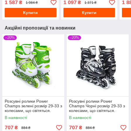
1 587
1 097
1 8
₴
₴
1 984 ₴
1 371 ₴
Купити
Купити
Акційні пропозиції та новинки
–20%
–20%
Розсувні ролики Power
Розсувні ролики Power
Champs зелені розмір 29-33 з
Champs Чорні розмір 29-33 з
колесами, що світяться.
колесами, що світяться.
В наявності
В наявності
707
707
₴
₴
884 ₴
884 ₴