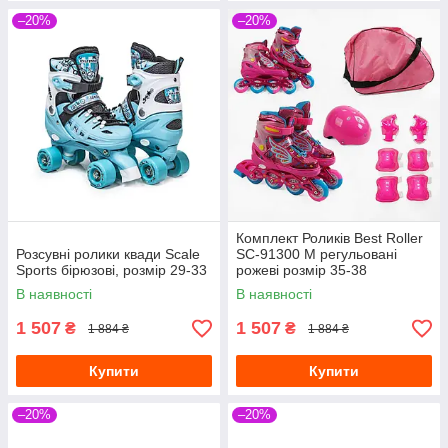
–20%
–20%
Комплект Роликів Best Roller
Розсувні ролики квади Scale
SC-91300 М регульовані
Sports бірюзові, розмір 29-33
рожеві розмір 35-38
В наявності
В наявності
1 507
1 507
₴
₴
1 884 ₴
1 884 ₴
Купити
Купити
–20%
–20%