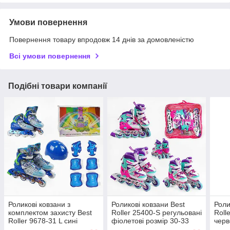
Умови повернення
Повернення товару впродовж 14 днів за домовленістю
Всі умови повернення
Подібні товари компанії
Роликові ковзани з
Роликові ковзани Best
Роли
комплектом захисту Best
Roller 25400-S регульовані
Roll
Roller 9678-31 L сині
фіолетові розмір 30-33
черв
розмір 39-43