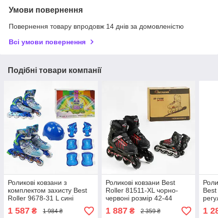
Умови повернення
Повернення товару впродовж 14 днів за домовленістю
Всі умови повернення
Подібні товари компанії
Роликові ковзани з
Роликові ковзани Best
Роли
комплектом захисту Best
Roller 81511-XL чорно-
Best
Roller 9678-31 L сині
червоні розмір 42-44
регу
розмір 39-43
розм
1 587
1 887
1 2
₴
₴
1 984 ₴
2 359 ₴