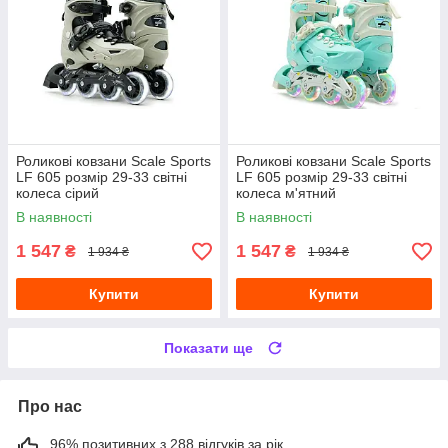
Роликові ковзани Scale Sports
Роликові ковзани Scale Sports
LF 605 розмір 29-33 світні
LF 605 розмір 29-33 світні
колеса сірий
колеса м'ятний
В наявності
В наявності
1 547
1 547
₴
₴
1 934 ₴
1 934 ₴
Купити
Купити
Показати ще
Про нас
96% позитивних з 288 відгуків за рік