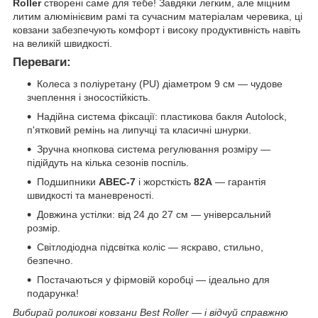
Roller
створені саме для тебе! Завдяки легким, але міцним
литим алюмінієвим рамі та сучасним матеріалам черевика, ці
ковзани забезпечують комфорт і високу продуктивність навіть
на великій швидкості.
Переваги:
Колеса з поліуретану (PU) діаметром 9 см — чудове
зчеплення і зносостійкість.
Надійна система фіксації: пластикова бакля Autolock,
п'ятковий ремінь на липучці та класичні шнурки.
Зручна кнопкова система регулювання розміру —
підійдуть на кілька сезонів поспіль.
Подшипники
ABEC-7
і жорсткість
82A
— гарантія
швидкості та маневреності.
Довжина устілки: від 24 до 27 см — універсальний
розмір.
Світлодіодна підсвітка коліс — яскраво, стильно,
безпечно.
Постачаються у фірмовій коробці — ідеально для
подарунка!
Вибирай роликові ковзани Best Roller — і відчуй справжню