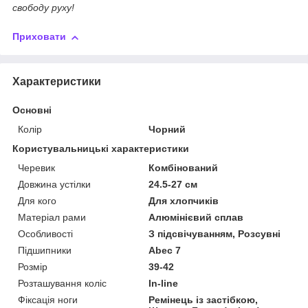
свободу руху!
Приховати
Характеристики
Основні
Колір
Чорний
Користувальницькі характеристики
Черевик
Комбінований
Довжина устілки
24.5-27 см
Для кого
Для хлопчиків
Матеріал рами
Алюмінієвий сплав
Особливості
З підсвічуванням, Розсувні
Підшипники
Abec 7
Розмір
39-42
Розташування коліс
In-line
Фіксація ноги
Ремінець із застібкою,