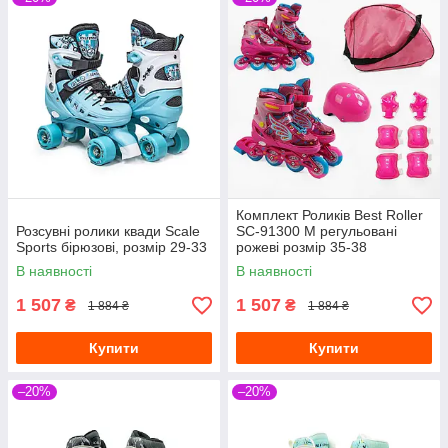
Комплект Роликів Best Roller
Розсувні ролики квади Scale
SC-91300 М регульовані
Sports бірюзові, розмір 29-33
рожеві розмір 35-38
В наявності
В наявності
1 507
1 507
₴
₴
1 884 ₴
1 884 ₴
Купити
Купити
–20%
–20%