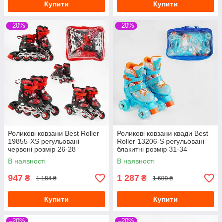
Купити
Купити
–20%
–20%
Роликові ковзани Best Roller
Роликові ковзани квади Best
19855-XS регульовані
Roller 13206-S регульовані
червоні розмір 26-28
блакитні розмір 31-34
В наявності
В наявності
947
1 287
₴
₴
1 184 ₴
1 609 ₴
Купити
Купити
–20%
–20%