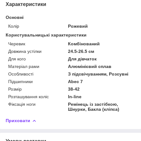
Характеристики
Основні
Колір
Рожевий
Користувальницькі характеристики
Черевик
Комбінований
Довжина устілки
24.5-26.5 см
Для кого
Для дівчаток
Матеріал рами
Алюмінієвий сплав
Особливості
З підсвічуванням, Розсувні
Підшипники
Abec 7
Розмір
38-42
Розташування коліс
In-line
Фіксація ноги
Ремінець із застібкою,
Шнурки, Бакла (кліпса)
Приховати