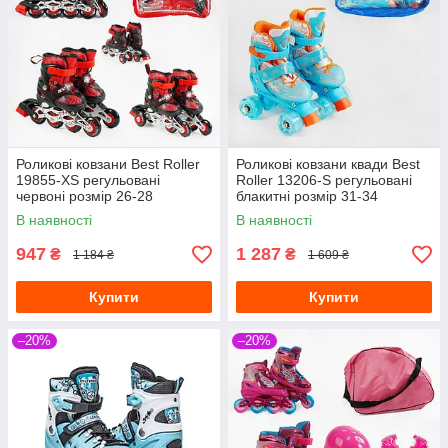
Роликові ковзани Best Roller
Роликові ковзани квади Best
19855-XS регульовані
Roller 13206-S регульовані
червоні розмір 26-28
блакитні розмір 31-34
В наявності
В наявності
947
1 287
₴
₴
1 184 ₴
1 609 ₴
Купити
Купити
–20%
–20%