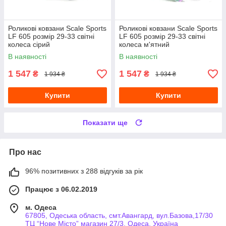
Роликові ковзани Scale Sports
Роликові ковзани Scale Sports
LF 605 розмір 29-33 світні
LF 605 розмір 29-33 світні
колеса сірий
колеса м'ятний
В наявності
В наявності
1 547
1 547
₴
₴
1 934 ₴
1 934 ₴
Купити
Купити
Показати ще
Про нас
96% позитивних з 288 відгуків за рік
Працює з 06.02.2019
м. Одеса
67805, Одеська область, смт.Авангард, вул.Базова,17/30
ТЦ “Нове Місто” магазин 27/3, Одеса, Україна