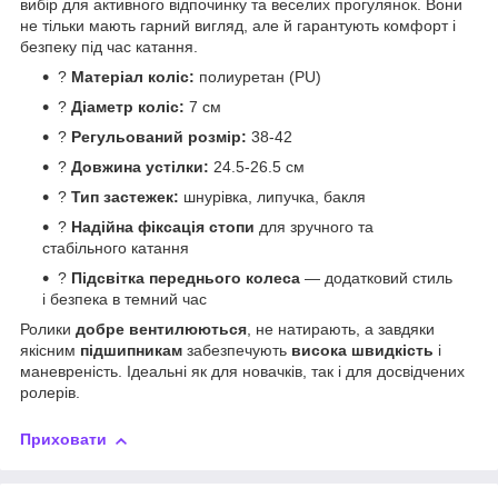
вибір для активного відпочинку та веселих прогулянок. Вони
не тільки мають гарний вигляд, але й гарантують комфорт і
безпеку під час катання.
?
Матеріал коліс:
полиуретан (PU)
?
Діаметр коліс:
7 см
?
Регульований розмір:
38-42
?
Довжина устілки:
24.5-26.5 см
?
Тип застежек:
шнурівка, липучка, бакля
?
Надійна фіксація стопи
для зручного та
стабільного катання
?
Підсвітка переднього колеса
— додатковий стиль
і безпека в темний час
Ролики
добре вентилюються
, не натирають, а завдяки
якісним
підшипникам
забезпечують
висока швидкість
і
маневреність. Ідеальні як для новачків, так і для досвідчених
ролерів.
Приховати