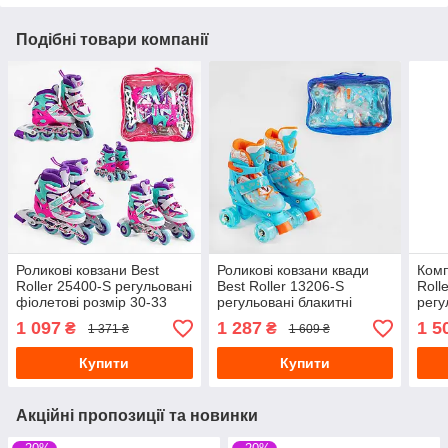
Подібні товари компанії
Роликові ковзани Best
Роликові ковзани квади
Комп
Roller 25400-S регульовані
Best Roller 13206-S
Roll
фіолетові розмір 30-33
регульовані блакитні
регу
розмір 31-34
35-3
1 097
1 287
1 5
₴
₴
1 371 ₴
1 609 ₴
Купити
Купити
Акційні пропозиції та новинки