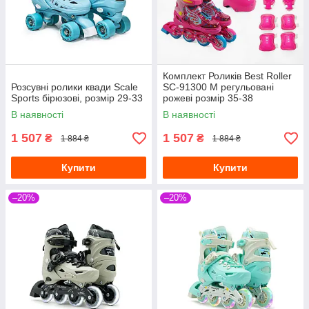
Комплект Роликів Best Roller
Розсувні ролики квади Scale
SC-91300 М регульовані
Sports бірюзові, розмір 29-33
рожеві розмір 35-38
В наявності
В наявності
1 507
1 507
₴
₴
1 884 ₴
1 884 ₴
Купити
Купити
–20%
–20%