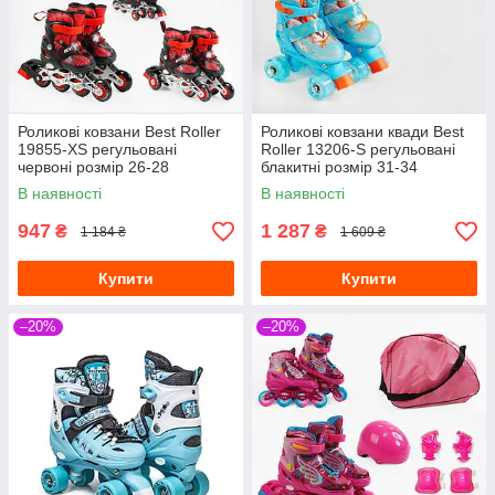
Роликові ковзани Best Roller
Роликові ковзани квади Best
19855-XS регульовані
Roller 13206-S регульовані
червоні розмір 26-28
блакитні розмір 31-34
В наявності
В наявності
947
1 287
₴
₴
1 184 ₴
1 609 ₴
Купити
Купити
–20%
–20%