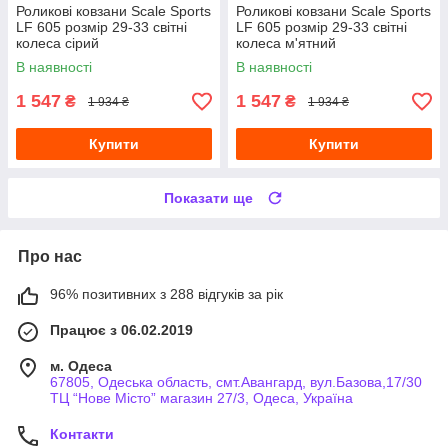
Роликові ковзани Scale Sports
Роликові ковзани Scale Sports
LF 605 розмір 29-33 світні
LF 605 розмір 29-33 світні
колеса сірий
колеса м'ятний
В наявності
В наявності
1 547
1 547
₴
₴
1 934 ₴
1 934 ₴
Купити
Купити
Показати ще
Про нас
96% позитивних з 288 відгуків за рік
Працює з 06.02.2019
м. Одеса
67805, Одеська область, смт.Авангард, вул.Базова,17/30
ТЦ “Нове Місто” магазин 27/3, Одеса, Україна
Контакти