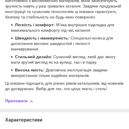
Виготовлені з високоякісних матеріалів, вони забезпечують
зручність навіть у разі тривалих катання. Завдяки продуманій
конструкції та сучасним технологіям ці ковзани гарантують
безпеку та стабільність на будь-яких поверхнях.
Легкість і комфорт:
М'яка внутрішня підкладка для
максимального комфорту під час катання.
Швидкість і маневреність:
Спеціальні колеса для
досягнення високих швидкостей і легкості
маневрування.
Стильний дизайн:
Сучасний вигляд, який дає змогу
мати крутий вигляд як на вулиці, так і в парку.
Висока якість:
Довговічна експлуатація завдяки
використанню тільки надійних матеріалів.
Ці ковзани підходять для різних рівнів катальників, від новачків
до досвідчених. Вибір для тих, хто цінує якість і стиль!
Приховати
Характеристики