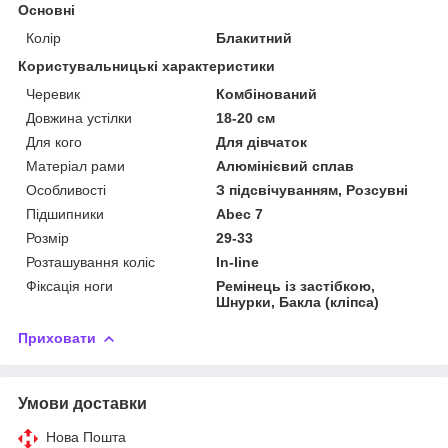
Основні
Колір
Блакитний
Користувальницькі характеристики
Черевик
Комбінований
Довжина устілки
18-20 см
Для кого
Для дівчаток
Матеріал рами
Алюмінієвий сплав
Особливості
З підсвічуванням, Розсувні
Підшипники
Abec 7
Розмір
29-33
Розташування коліс
In-line
Фіксація ноги
Ремінець із застібкою,
Шнурки, Бакла (кліпса)
Приховати
Умови доставки
Нова Пошта