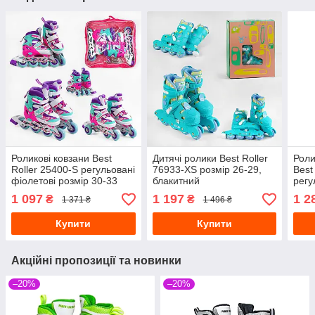
Роликові ковзани Best
Дитячі ролики Best Roller
Роли
Roller 25400-S регульовані
76933-XS розмір 26-29,
Best
фіолетові розмір 30-33
блакитний
регу
розм
1 097
1 197
1 2
₴
₴
1 371 ₴
1 496 ₴
Купити
Купити
Акційні пропозиції та новинки
–20%
–20%