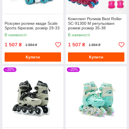
Комплект Роликів Best Roller
Розсувні ролики квади Scale
SC-91300 М регульовані
Sports бірюзові, розмір 29-33
рожеві розмір 35-38
В наявності
В наявності
1 507
1 507
₴
₴
1 884 ₴
1 884 ₴
Купити
Купити
–20%
–20%