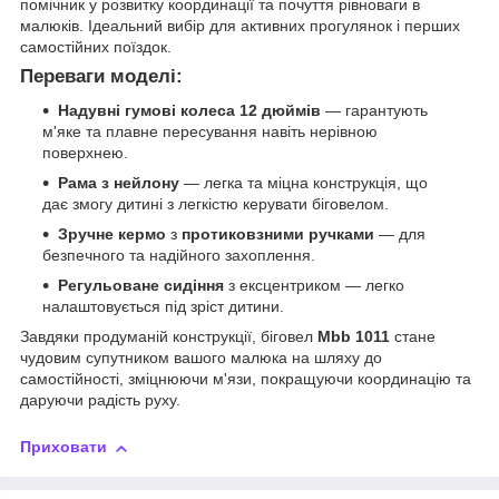
помічник у розвитку координації та почуття рівноваги в
малюків. Ідеальний вибір для активних прогулянок і перших
самостійних поїздок.
Переваги моделі:
Надувні гумові колеса 12 дюймів
— гарантують
м'яке та плавне пересування навіть нерівною
поверхнею.
Рама з нейлону
— легка та міцна конструкція, що
дає змогу дитині з легкістю керувати біговелом.
Зручне кермо
з
протиковзними ручками
— для
безпечного та надійного захоплення.
Регульоване сидіння
з ексцентриком — легко
налаштовується під зріст дитини.
Завдяки продуманій конструкції, біговел
Mbb 1011
стане
чудовим супутником вашого малюка на шляху до
самостійності, зміцнюючи м'язи, покращуючи координацію та
даруючи радість руху.
Приховати