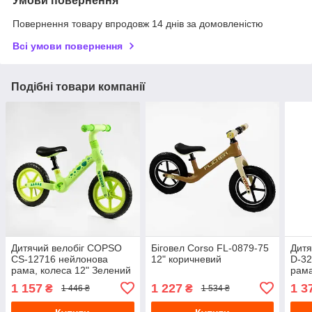
Умови повернення
Повернення товару впродовж 14 днів за домовленістю
Всі умови повернення
Подібні товари компанії
Дитячий велобіг COPSO
Біговел Corso FL-0879-75
Дитя
CS-12716 нейлонова
12" коричневий
D-32
рама, колеса 12" Зелений
рама
1 157
1 227
1 3
₴
₴
1 446 ₴
1 534 ₴