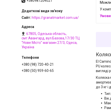
+380987204021
У комп
Сайт
https://granatmarket.com.ua/
67805, Одеська область,
смт.Авангард, вул.Базова,17/30 ТЦ
“Нове Місто” магазин 27/3, Одеса,
Україна
Коляск
El Camin
+380 (98) 720-40-21
PU колес
+380 (50) 959-60-65
вигляді р
Коляска 
амортиза
до 3 кг і
Тип
Вік 
Мак
Рам