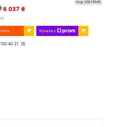
Код:
GS618945
6 037 ₴
₴
ті
упити
Купити з
 720-40-21