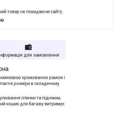
який товар не покидаючи сайту.
тю
Інформація для замовлення
рна
люмінієвою хромованою рамою і
мпактні розміри в складеному
улювання спинки та підніжки,
мний кошик для багажу витримує