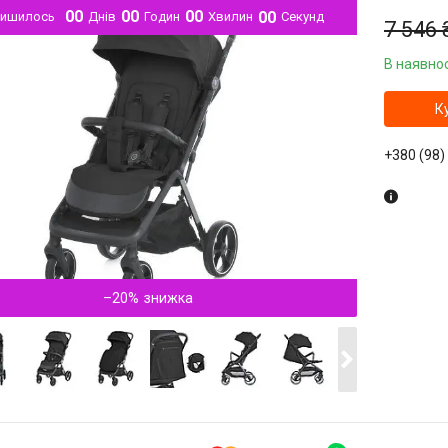
0
0
0
0
0
0
0
0
лишилось
Днів
Годин
Хвилин
Секунд
7 546 
В наявнос
К
+380 (98)
–20%