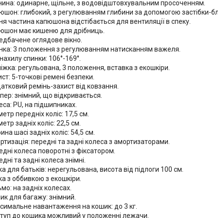
нина: одинарне, щільне, з водовідштовхувальним просоченням.
юшон: глибокий, з регулюванням глибини за допомогою застібки-б
ня частина капюшона відстібається для вентиляції в спеку.
юшон має кишеню для дрібниць.
едбачене оглядове вікно.
нка: 3 положення з регулюванням натисканням важеля.
нахилу спинки: 106°-169°.
ніжка: регульована, 3 положення, вставка з екошкіри.
ст: 5-точкові ремені безпеки.
атковий ремінь-захист від ковзання.
пер: знімний, що відкривається.
еса: PU, на підшипниках.
етр передніх коліс: 17,5 см.
етр задніх коліс: 22,5 см.
на шасі задніх коліс: 54,5 см.
ртизація: передні та задні колеса з амортизаторами.
едні колеса поворотні з фіксатором.
дні та задні колеса знімні.
а для батьків: нерегульована, висота від підлоги 100 см.
ка з оббивкою з екошкіри.
мо: на задніх колесах.
ик для багажу: знімний.
симальне навантаження на кошик: до 3 кг.
туп до кошика можливий у положенні лежачи.