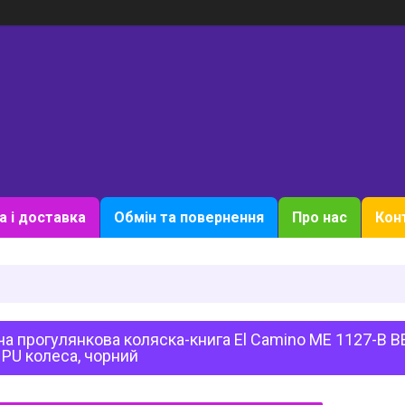
а і доставка
Обмін та повернення
Про нас
Кон
а прогулянкова коляска-книга El Camino ME 1127-B BE
 PU колеса, чорний