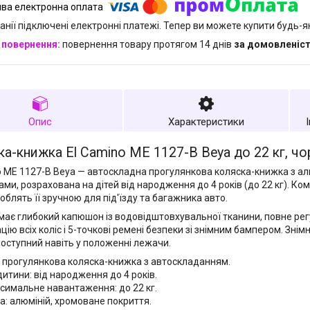
анії підключені електронні платежі. Тепер ви можете купити будь-
повернення товару протягом 14 днів
за домовленіс
Опис
Характеристики
а-книжка El Camino ME 1127-B Beya до 22 кг, чо
o ME 1127-B Beya — автоскладна прогулянкова коляска-книжка з а
ами, розрахована на дітей від народження до 4 років (до 22 кг). Ко
облять її зручною для під'їзду та багажника авто.
має глибокий капюшон із водовідштовхувальної тканини, повне рег
цію всіх коліс і 5-точкові ремені безпеки зі знімним бампером. Зні
 доступний навіть у положенні лежачи.
: прогулянкова коляска-книжка з автоскладанням.
дитини: від народження до 4 років.
симальне навантаження: до 22 кг.
а: алюміній, хромоване покриття.