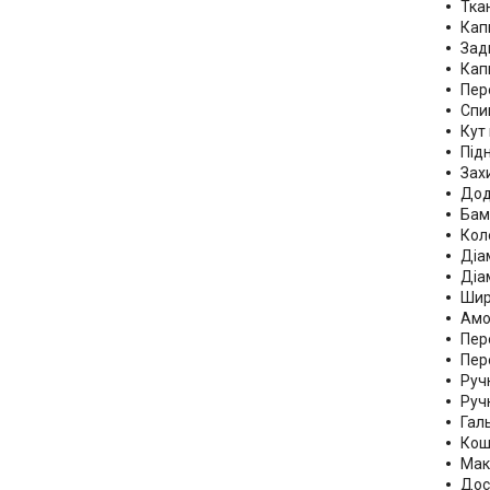
Тка
Кап
Зад
Кап
Пер
Спи
Кут 
Під
Захи
Дод
Бам
Кол
Діам
Діам
Шири
Амо
Пер
Пере
Ручк
Руч
Галь
Кош
Мак
Дос