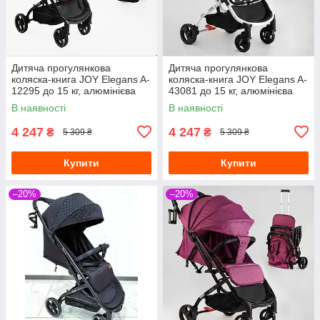
Дитяча прогулянкова
Дитяча прогулянкова
коляска-книга JOY Elegans A-
коляска-книга JOY Elegans A-
12295 до 15 кг, алюмінієва
43081 до 15 кг, алюмінієва
рама, футкавер, підсклянник,
рама, підсклянник
В наявності
В наявності
телескопічна ручка,
4 247
4 247
₴
₴
5 309 ₴
5 309 ₴
Купити
Купити
–20%
–20%