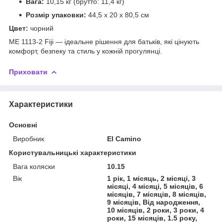
Вага:
10,15 кг (брутто: 11,4 кг)
Розмір упаковки:
44,5 х 20 х 80,5 см
Цвет:
чорний
ME 1113-2 Fiji — ідеальне рішення для батьків, які цінують
комфорт, безпеку та стиль у кожній прогулянці.
Приховати
Характеристики
Основні
Виробник
El Camino
Користувальницькі характеристики
Вага коляски
10.15
Вік
1 рік, 1 місяць, 2 місяці, 3
місяці, 4 місяці, 5 місяців, 6
місяців, 7 місяців, 8 місяців,
9 місяців, Від народження,
10 місяців, 2 роки, 3 роки, 4
роки, 15 місяців, 1.5 року,