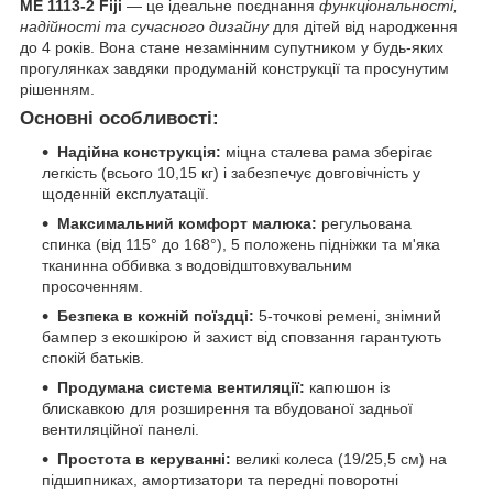
ME 1113-2 Fiji
— це ідеальне поєднання
функціональності,
надійності та сучасного дизайну
для дітей від народження
до 4 років. Вона стане незамінним супутником у будь-яких
прогулянках завдяки продуманій конструкції та просунутим
рішенням.
Основні особливості:
Надійна конструкція:
міцна сталева рама зберігає
легкість (всього 10,15 кг) і забезпечує довговічність у
щоденній експлуатації.
Максимальний комфорт малюка:
регульована
спинка (від 115° до 168°), 5 положень підніжки та м'яка
тканинна оббивка з водовідштовхувальним
просоченням.
Безпека в кожній поїздці:
5-точкові ремені, знімний
бампер з екошкірою й захист від сповзання гарантують
спокій батьків.
Продумана система вентиляції:
капюшон із
блискавкою для розширення та вбудованої задньої
вентиляційної панелі.
Простота в керуванні:
великі колеса (19/25,5 см) на
підшипниках, амортизатори та передні поворотні