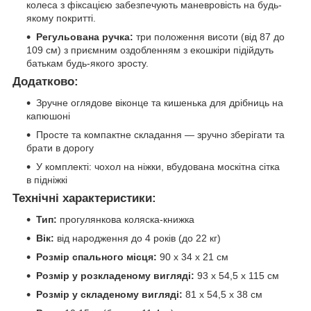
колеса з фіксацією забезпечують маневровість на будь-
якому покритті.
Регульована ручка:
три положення висоти (від 87 до
109 см) з приємним оздобленням з екошкіри підійдуть
батькам будь-якого зросту.
Додатково:
Зручне оглядове віконце та кишенька для дрібниць на
капюшоні
Просте та компактне складання — зручно зберігати та
брати в дорогу
У комплекті: чохол на ніжки, вбудована москітна сітка
в підніжкі
Технічні характеристики:
Тип:
прогулянкова коляска-книжка
Вік:
від народження до 4 років (до 22 кг)
Розмір спального місця:
90 х 34 х 21 см
Розмір у розкладеному вигляді:
93 х 54,5 х 115 см
Розмір у складеному вигляді:
81 х 54,5 х 38 см