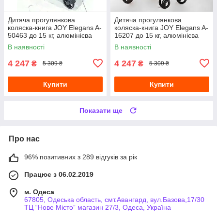
Дитяча прогулянкова
Дитяча прогулянкова
коляска-книга JOY Elegans A-
коляска-книга JOY Elegans A-
50463 до 15 кг, алюмінієва
16207 до 15 кг, алюмінієва
рама, підсклянник
рама, з багажним кошиком,
В наявності
В наявності
чохол,
4 247
4 247
₴
₴
5 309 ₴
5 309 ₴
Купити
Купити
Показати ще
Про нас
96% позитивних з 289 відгуків за рік
Працює з 06.02.2019
м. Одеса
67805, Одеська область, смт.Авангард, вул.Базова,17/30
ТЦ “Нове Місто” магазин 27/3, Одеса, Україна