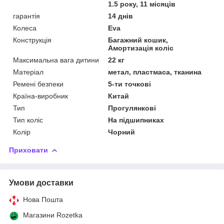
1.5 року, 11 місяців
гарантія
14 днів
Колеса
Eva
Конструкція
Багажний кошик,
Амортизація коліс
Максимальна вага дитини
22 кг
Матеріал
метал, пластмаса, тканина
Ремені безпеки
5-ти точкові
Країна-виробник
Китай
Тип
Прогулянкові
Тип коліс
На підшипниках
Колір
Чорний
Приховати
Умови доставки
Нова Пошта
Магазини Rozetka