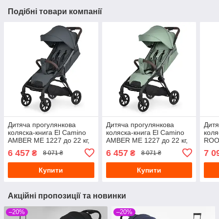
Подібні товари компанії
Дитяча прогулянкова
Дитяча прогулянкова
Дитя
коляска-книга El Camino
коляска-книга El Camino
коля
AMBER ME 1227 до 22 кг,
AMBER ME 1227 до 22 кг,
ROOV
алюмінієва рама, PU
алюмінієва рама,
алюм
6 457
6 457
7 0
₴
₴
8 071 ₴
8 071 ₴
колеса, автоскладання,
автоматичне складання,
коле
темно-сірий
PU-колеса, м'ятний
авто
Купити
Купити
Акційні пропозиції та новинки
–20%
–20%