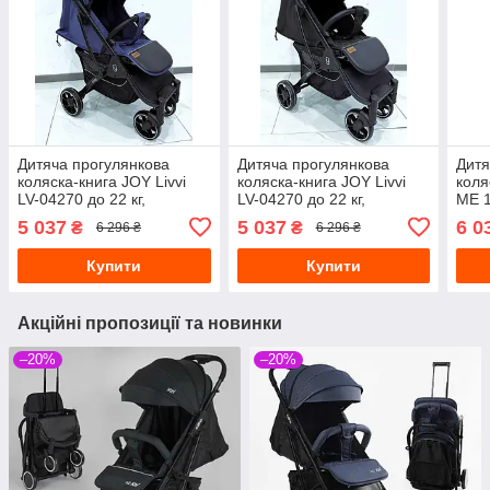
Дитяча прогулянкова
Дитяча прогулянкова
Дитя
коляска-книга JOY Livvi
коляска-книга JOY Livvi
коля
LV-04270 до 22 кг,
LV-04270 до 22 кг,
ME 1
алюмінієва рама,
алюмінієва рама,
авто
5 037
5 037
6 0
₴
₴
6 296 ₴
6 296 ₴
підсклянник, телескопічна
підсклянник, телескопічна
алюм
коле
Купити
Купити
Акційні пропозиції та новинки
–20%
–20%