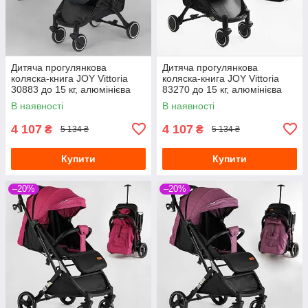
Дитяча прогулянкова
Дитяча прогулянкова
коляска-книга JOY Vittoria
коляска-книга JOY Vittoria
30883 до 15 кг, алюмінієва
83270 до 15 кг, алюмінієва
рама, телескопічна ручка
рама, телескопічна ручка,
В наявності
В наявності
4 107
4 107
₴
₴
5 134 ₴
5 134 ₴
Купити
Купити
–20%
–20%