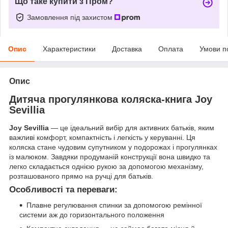
Що таке купити з Пром?
Замовлення під захистом
Опис
Характеристики
Доставка
Оплата
Умови п
Опис
Дитяча прогулянкова коляска-книга Joy
Sevillia
Joy Sevillia
— це ідеальний вибір для активних батьків, яким
важливі комфорт, компактність і легкість у керуванні. Ця
коляска стане чудовим супутником у подорожах і прогулянках
із малюком. Завдяки продуманій конструкції вона швидко та
легко складається однією рукою за допомогою механізму,
розташованого прямо на ручці для батьків.
Особливості та переваги:
Плавне регулювання спинки за допомогою ремінної
системи аж до горизонтального положення