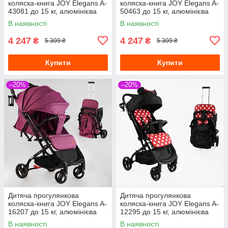
коляска-книга JOY Elegans A-
коляска-книга JOY Elegans A-
43081 до 15 кг, алюмінієва
50463 до 15 кг, алюмінієва
рама, підсклянник
рама, підсклянник
В наявності
В наявності
4 247
4 247
₴
₴
5 309 ₴
5 309 ₴
Купити
Купити
–20%
–20%
Дитяча прогулянкова
Дитяча прогулянкова
коляска-книга JOY Elegans A-
коляска-книга JOY Elegans A-
16207 до 15 кг, алюмінієва
12295 до 15 кг, алюмінієва
рама, з багажним кошиком,
рама, футкавер, підсклянник,
В наявності
В наявності
чохол,
телескопічна ручка,