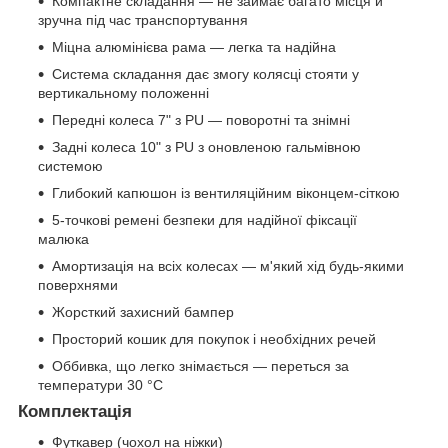
Компактне складання — не займає багато місця й
зручна під час транспортування
Міцна алюмінієва рама — легка та надійна
Система складання дає змогу колясці стояти у
вертикальному положенні
Передні колеса 7" з PU — поворотні та знімні
Задні колеса 10" з PU з оновленою гальмівною
системою
Глибокий капюшон із вентиляційним віконцем-сіткою
5-точкові ремені безпеки для надійної фіксації
малюка
Амортизація на всіх колесах — м'який хід будь-якими
поверхнями
Жорсткий захисний бампер
Просторий кошик для покупок і необхідних речей
Оббивка, що легко знімається — переться за
температури 30 °C
Комплектація
Футкавер (чохол на ніжки)