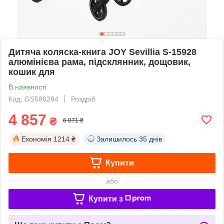
Дитяча коляска-книга JOY Sevillia S-15928
алюмінієва рама, підсклянник, дощовик,
кошик для
В наявності
Код: GS586284
Роздріб
4 857
₴
6 071 ₴
Економія
1214 ₴
Залишилось
35 днів
Купити
або
Купити з