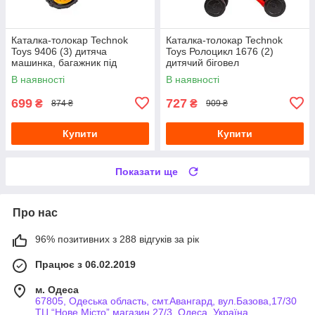
Каталка-толокар Technok
Каталка-толокар Technok
Toys 9406 (3) дитяча
Toys Ролоцикл 1676 (2)
машинка, багажник під
дитячий біговел
сидінням, зелений
чотириколісний мотоцикл,
В наявності
В наявності
червоний
699
727
₴
₴
874 ₴
909 ₴
Купити
Купити
Показати ще
Про нас
96% позитивних з 288 відгуків за рік
Працює з 06.02.2019
м. Одеса
67805, Одеська область, смт.Авангард, вул.Базова,17/30
ТЦ “Нове Місто” магазин 27/3, Одеса, Україна