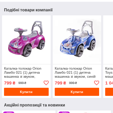
Подібні товари компанії
Каталка-толокар Orion
Каталка-толокар Orion
Ката
Ламбо 021 (1) дитяча
Ламбо 021 (1) дитяча
Toys
машинка зі звуком,
машинка зі звуком, синій
маши
рожевий
бага
799
799
1 0
₴
₴
999 ₴
999 ₴
рож
Купити
Купити
Акційні пропозиції та новинки