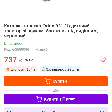
Каталка-толокар Orion 931 (1) дитячий
трактор зі звуком, багажник під сидінням,
червоний
В наявності
Код: GS588066
Роздріб
737
₴
921 ₴
Економія
184 ₴
Залишилось
29 днів
Купити
або
Купити з