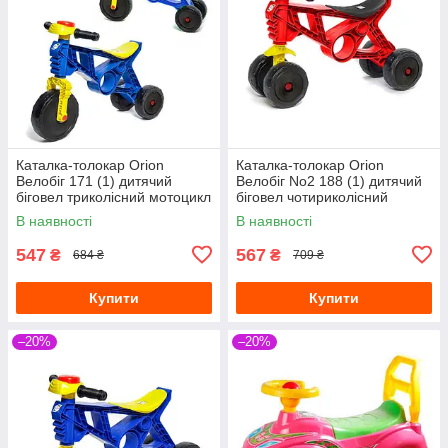
Каталка-толокар Orion
Каталка-толокар Orion
Велобіг 171 (1) дитячий
Велобіг No2 188 (1) дитячий
біговел триколісний мотоцикл
біговел чотириколісний
із клаксоном, синій
мотоцикл із клаксоном,
В наявності
В наявності
червоний
547
567
₴
₴
684 ₴
709 ₴
Купити
Купити
–20%
–20%