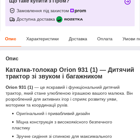
Що таке купити з Пром?
Замовлення під захистом
Доступна доставка
Опис
Характеристики
Доставка
Оплата
Умови п
Опис
Каталка-толокар Orion 931 (1) — Дитячий
трактор зі звуком і багажником
Orion 931 (1)
— це яскравий і функціональний дитячий
трактор, який стане улюбленою іграшкою вашого малюка. Він
розроблений для активних ігор і сприяє розвитку уяви,
моторики та координації рухів.
Оригінальний і привабливий дизайн
Міцна конструкція з високоякісного безпечного
пластику
Зручне сидіння зі спинкою для максимального