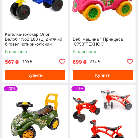
Каталка-толокар Orion
Велобіг No2 188 (1) дитячий
Бебі машина " Принцеса
біговел чотириколісний
"0793"ТЕХНОК"
мотоцикл із клаксоном, синій
В наявності
В наявності
567
699
₴
₴
709 ₴
874 ₴
Купити
Купити
–20%
–20%