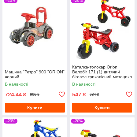
–20%
–20%
Каталка-толокар Orion
Машина "Ретро" 900 "ORION"
Велобіг 171 (1) дитячий
чорний
біговел триколісний мотоцикл
із клаксоном, червоний
В наявності
В наявності
724,44
547
₴
₴
906 ₴
684 ₴
Купити
Купити
–20%
–20%