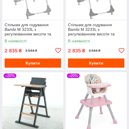
Стільчик для годування
Стільчик для годування
Bambi M 3233L з
Bambi M 3233L з
регулюванням висоти та
регулюванням висоти та
нахилу спинки Сірий
нахилу спинки Темно-сірий
В наявності
В наявності
2 835
2 835
₴
₴
3 544 ₴
3 544 ₴
Купити
Купити
–20%
–20%