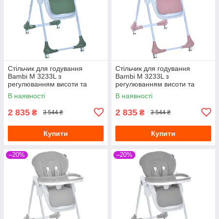
Стільчик для годування
Стільчик для годування
Bambi M 3233L з
Bambi M 3233L з
регулюванням висоти та
регулюванням висоти та
нахилу спинки Зелений
нахилу спинки Рожевий
В наявності
В наявності
2 835
2 835
₴
₴
3 544 ₴
3 544 ₴
Купити
Купити
–20%
–20%