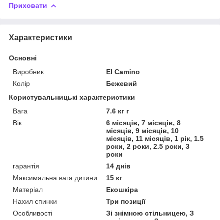
Приховати
Характеристики
Основні
Виробник
El Camino
Колір
Бежевий
Користувальницькі характеристики
Вага
7.6 кг г
Вік
6 місяців, 7 місяців, 8
місяців, 9 місяців, 10
місяців, 11 місяців, 1 рік, 1.5
роки, 2 роки, 2.5 роки, 3
роки
гарантія
14 днів
Максимальна вага дитини
15 кг
Матеріал
Екошкіра
Нахил спинки
Три позиції
Особливості
Зі знімною стільницею, З