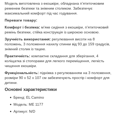
Модель виготовлена з екошкіри, обладнана п'ятиточковим
ременем безпеки та знімним столиком. Забезпечує
максимальний комфорт під час годування.
Переваги товару:
Комфорт і безпека:
м'яке сидіння з екошкіри, п'ятиточковий
ремінь безпеки, стійка конструкція із широкою основою.
Зручність використання:
регулювання висоти на 8
положень, 3 положення нахилу спинки від 93 до 159 градусів,
знімний столик із тацею.
Практичність:
компактне складання для зберігання, 4
коліщатка зі стопорами для легкого переміщення, легкість
чищення екошкіри.
Функціональність:
підніжка з регулюванням на 3 положення,
розміри 90 х 52 х 107 см забезпечують простір і комфорт для
дитини.
Основні характеристики
Бренд: EL Camino
Модель: ME 1177
Артикул: N/D