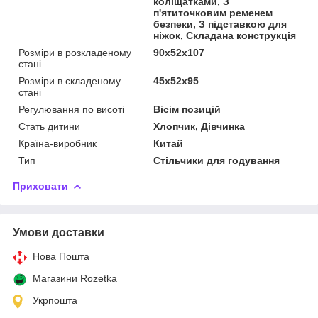
коліщатками, З
п'ятиточковим ременем
безпеки, З підставкою для
ніжок, Складана конструкція
Розміри в розкладеному
90x52x107
стані
Розміри в складеному
45x52x95
стані
Регулювання по висоті
Вісім позицій
Стать дитини
Хлопчик, Дівчинка
Країна-виробник
Китай
Тип
Стільчики для годування
Приховати
Умови доставки
Нова Пошта
Магазини Rozetka
Укрпошта