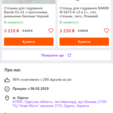
Стільчик для годування
Стілець для годування BAMBI
Bambi 01-01 з триточними
M 5672-8 «3 в 1», стіл,
ременями безпеки Чорний
стільчик, лего, Рожевий
В наявності
В наявності
3 215
3 235
₴
₴
4 019 ₴
4 044 ₴
Купити
Купити
Показати ще
Про нас
96% позитивних з 288 відгуків за рік
Працює з 06.02.2019
м. Одеса
67805, Одеська область, смт.Авангард, вул.Базова,17/30
ТЦ “Нове Місто” магазин 27/3, Одеса, Україна