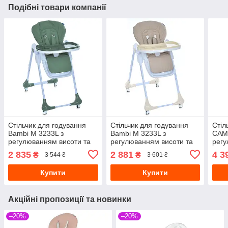
Подібні товари компанії
Стільчик для годування
Стільчик для годування
Стіл
Bambi M 3233L з
Bambi M 3233L з
CAM
регулюванням висоти та
регулюванням висоти та
регу
нахилу спинки Зелений
нахилу спинки Бежевий
нахи
2 835
2 881
4 3
₴
₴
3 544 ₴
3 601 ₴
Купити
Купити
Акційні пропозиції та новинки
–20%
–20%