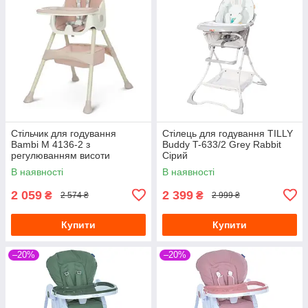
Стільчик для годування
Стілець для годування TILLY
Bambi M 4136-2 з
Buddy T-633/2 Grey Rabbit
регулюванням висоти
Сірий
Рожевий
В наявності
В наявності
2 059
2 399
₴
₴
2 574 ₴
2 999 ₴
Купити
Купити
–20%
–20%