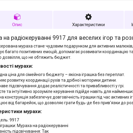
Опис
Характеристики
 на радіокеруванні 9917 для веселих ігор та ро
керована мураха стане чудовим подарунком для активних малюків,
ує багато позитивних емоцій, допомагає розвивати координацію та
о дозвілля, що не обтяжить бюджет.
вості мурахи:
ідна ціна для сімейного бюджету – якісна іграшка без переплат.
ияє розвитку координації рухів та дрібної моторики дитини.
раве підсвічування додає реалістичності та привабливості у грі.
сте та інтуїтивно зрозуміле керування підійде навіть для найменши
на конструкція забезпечує довговічність іграшки під час активних іг
цює від батарейок, що дозволяє грати будь-де без прив'язки до ро
еристики мурахи:
ель: 9917
 іграшки: Мураха на радіокеруванні
вність підсвічування: Так