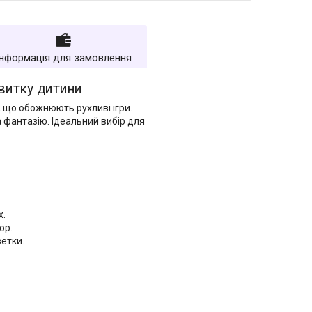
Інформація для замовлення
звитку дитини
 що обожнюють рухливі ігри.
 фантазію. Ідеальний вибір для
х.
ор.
зетки.