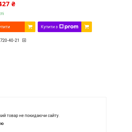
427 ₴
ті
упити
Купити з
 720-40-21
який товар не покидаючи сайту.
тю