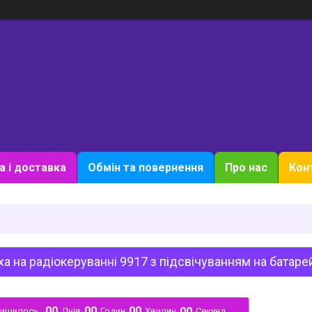
а і доставка
Обмін та повернення
Про нас
Кон
а на радіокеруванні 9917 з підсвічуванням на батаре
0
0
0
0
0
0
0
0
лишилось
Днів
Годин
Хвилин
Секунд