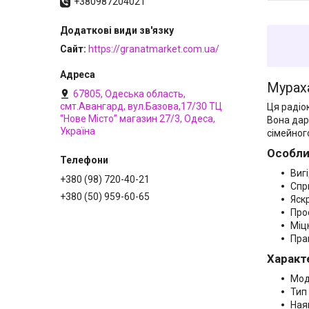
+380987204021
Сайт
https://granatmarket.com.ua/
Мураха
67805, Одеська область,
смт.Авангард, вул.Базова,17/30 ТЦ
Ця радіо
“Нове Місто” магазин 27/3, Одеса,
Вона дар
Україна
сімейног
Особли
Виг
+380 (98) 720-40-21
Спр
+380 (50) 959-60-65
Яск
Про
Міц
Пра
Характ
Мод
Тип
Ная