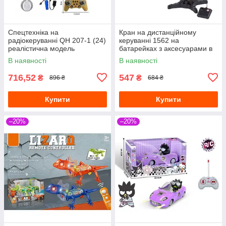
Спецтехніка на
Кран на дистанційному
радіокеруванні QH 207-1 (24)
керуванні 1562 на
реалістична модель
батарейках з аксесуарами в
коробці
В наявності
В наявності
716,52
547
₴
₴
896 ₴
684 ₴
Купити
Купити
–20%
–20%