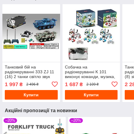
Танковий бій на
Собачка на
Танк
радіокеруванні 333 ZJ 11
радіокеруванні K 101
раді
(16) 2 танки світло звук
виконує команди, музика,
(8) 
імітація стрільби
світло, різнокольоровий
обе
1 997
1 687
2 2
₴
₴
2 496 ₴
2 109 ₴
Купити
Купити
Акційні пропозиції та новинки
–20%
–20%