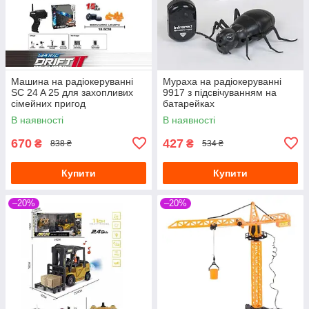
Машина на радіокеруванні
Мураха на радіокеруванні
SC 24 A 25 для захопливих
9917 з підсвічуванням на
сімейних пригод
батарейках
В наявності
В наявності
670
427
₴
₴
838 ₴
534 ₴
Купити
Купити
–20%
–20%