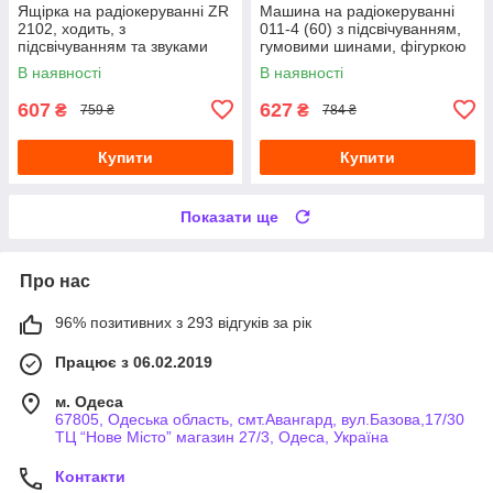
Ящірка на радіокеруванні ZR
Машина на радіокеруванні
2102, ходить, з
011-4 (60) з підсвічуванням,
підсвічуванням та звуками
гумовими шинами, фігуркою
героя
В наявності
В наявності
607
627
₴
₴
759 ₴
784 ₴
Купити
Купити
Показати ще
Про нас
96% позитивних з 293 відгуків за рік
Працює з 06.02.2019
м. Одеса
67805, Одеська область, смт.Авангард, вул.Базова,17/30
ТЦ “Нове Місто” магазин 27/3, Одеса, Україна
Контакти