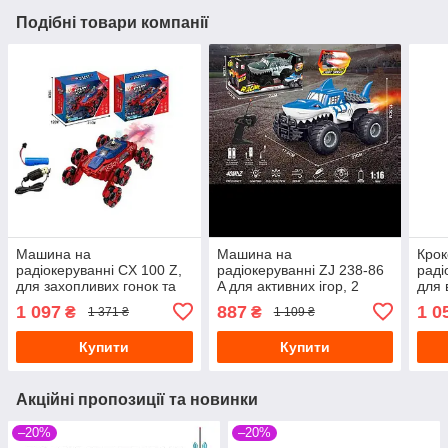
Подібні товари компанії
Машина на
Машина на
Крок
радіокеруванні CX 100 Z,
радіокеруванні ZJ 238-86
раді
для захопливих гонок та
A для активних ігор, 2
для 
розвитку
кольори
1 097
887
1 0
₴
₴
1 371 ₴
1 109 ₴
Купити
Купити
Акційні пропозиції та новинки
–20%
–20%