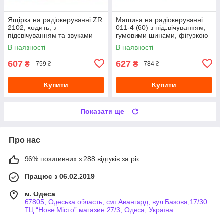
Ящірка на радіокеруванні ZR
Машина на радіокеруванні
2102, ходить, з
011-4 (60) з підсвічуванням,
підсвічуванням та звуками
гумовими шинами, фігуркою
героя
В наявності
В наявності
607
627
₴
₴
759 ₴
784 ₴
Купити
Купити
Показати ще
Про нас
96% позитивних з 288 відгуків за рік
Працює з 06.02.2019
м. Одеса
67805, Одеська область, смт.Авангард, вул.Базова,17/30
ТЦ “Нове Місто” магазин 27/3, Одеса, Україна