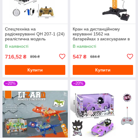
Спецтехніка на
Кран на дистанційному
радіокеруванні QH 207-1 (24)
керуванні 1562 на
реалістична модель
батарейках з аксесуарами в
коробці
В наявності
В наявності
716,52
547
₴
₴
896 ₴
684 ₴
Купити
Купити
–20%
–20%