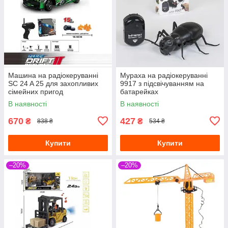
Машина на радіокеруванні
Мураха на радіокеруванні
SC 24 A 25 для захопливих
9917 з підсвічуванням на
сімейних пригод
батарейках
В наявності
В наявності
670
427
₴
₴
838 ₴
534 ₴
Купити
Купити
–20%
–20%