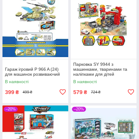
Парковка SY 9944 з
Гараж ігровий P 966 A (24)
машинками, тваринами та
для машинок розвиваючий
наліпками для дітей
В наявності
В наявності
399
579
₴
₴
499 ₴
724 ₴
–20%
–20%