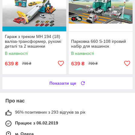
Гараж з треком MH 194 (18)
валіза-трансформер, рухомі
Парковка 660 S-108 ігровий
деталі та 2 машинки
набір для машинок
В наявності
В наявності
639
639
₴
₴
799 ₴
799 ₴
Показати ще
Про нас
96% позитивних з 293 відгуків за рік
Працює з 06.02.2019
м. Одеса