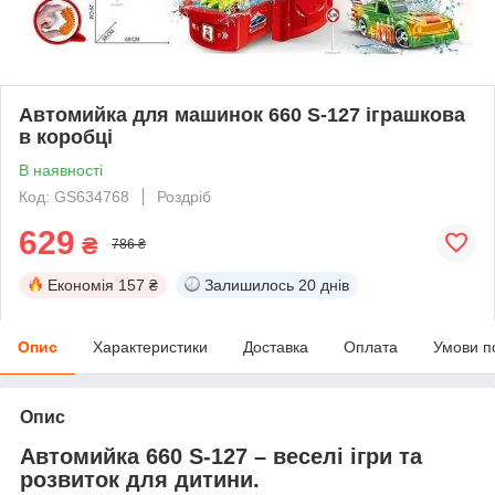
Автомийка для машинок 660 S-127 іграшкова
в коробці
В наявності
Код: GS634768
Роздріб
629
₴
786 ₴
Економія
157 ₴
Залишилось
20 днів
Опис
Характеристики
Доставка
Оплата
Умови п
Опис
Автомийка 660 S-127 – веселі ігри та
розвиток для дитини.