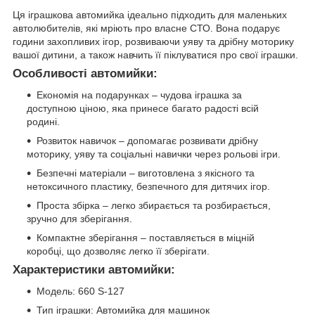
Ця іграшкова автомийка ідеально підходить для маленьких
автолюбителів, які мріють про власне СТО. Вона подарує
години захопливих ігор, розвиваючи уяву та дрібну моторику
вашої дитини, а також навчить її піклуватися про свої іграшки.
Особливості автомийки:
Економія на подарунках – чудова іграшка за
доступною ціною, яка принесе багато радості всій
родині.
Розвиток навичок – допомагає розвивати дрібну
моторику, уяву та соціальні навички через рольові ігри.
Безпечні матеріали – виготовлена з якісного та
нетоксичного пластику, безпечного для дитячих ігор.
Проста збірка – легко збирається та розбирається,
зручно для зберігання.
Компактне зберігання – поставляється в міцній
коробці, що дозволяє легко її зберігати.
Характеристики автомийки:
Модель: 660 S-127
Тип іграшки: Автомийка для машинок