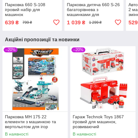
Парковка 660 S-108
Парковка дитяча 660 S-26
Авто
ігровий набір для
багаторівнева з
2 м
машинок
машинками для
змін
захопливих ігор
639
1 039
529
₴
₴
799 ₴
1 299 ₴
Акційні пропозиції та новинки
–20%
–20%
Парковка MH 175 22
Гараж Technok Toys 1867
елементи з машинкою та
ігровий для машинок,
вертольотом для ігор
розвиваючий
В наявності
В наявності