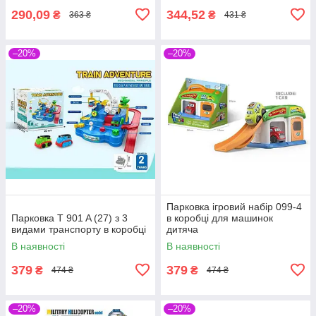
290,09
344,52
₴
₴
363 ₴
431 ₴
–20%
–20%
Парковка ігровий набір 099-4
Парковка T 901 A (27) з 3
в коробці для машинок
видами транспорту в коробці
дитяча
В наявності
В наявності
379
379
₴
₴
474 ₴
474 ₴
–20%
–20%