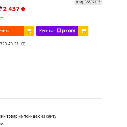
Код:
GS597195
2 437 ₴
₴
ті
упити
Купити з
 720-40-21
який товар не покидаючи сайту.
тю