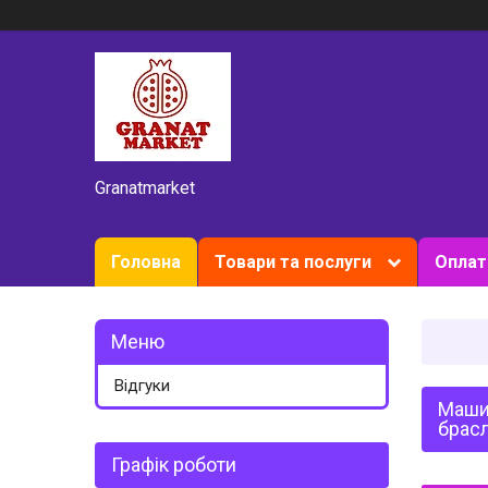
Granatmarket
Головна
Товари та послуги
Оплат
Відгуки
Машин
брасл
Графік роботи