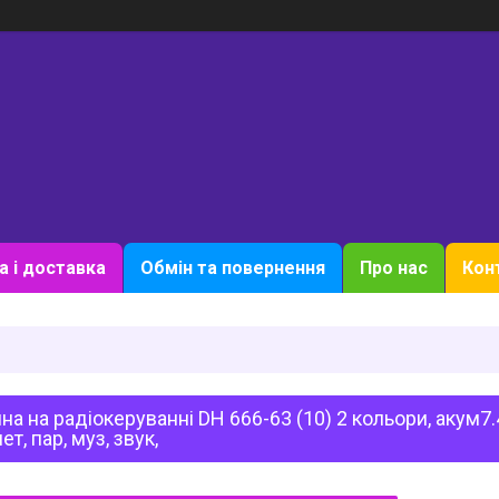
а і доставка
Обмін та повернення
Про нас
Кон
а на радіокеруванні DH 666-63 (10) 2 кольори, акум7.4 
ет, пар, муз, звук,