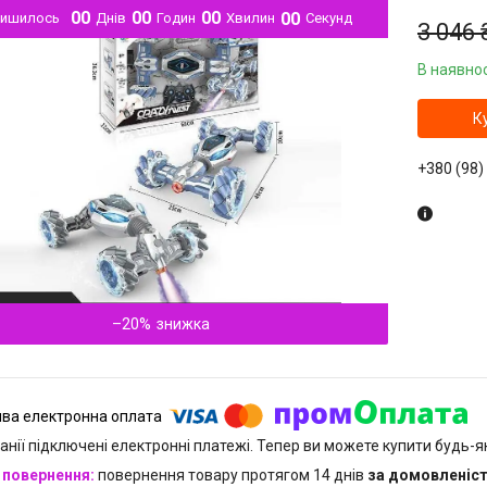
0
0
0
0
0
0
0
0
лишилось
Днів
Годин
Хвилин
Секунд
3 046 
В наявнос
К
+380 (98)
–20%
анії підключені електронні платежі. Тепер ви можете купити будь-
повернення товару протягом 14 днів
за домовленіс