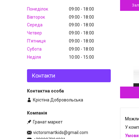
За
Понеділок
09:00
18:00
Вівторок
09:00
18:00
Середа
09:00
18:00
Четвер
09:00
18:00
Пʼятниця
09:00
18:00
Субота
09:00
18:00
Неділя
10:00
15:00
Контакти
Крістіна Добровольська
Гранат маркет
У комп
victorsmartkids@gmail.com