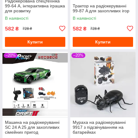
Радіокерована спецтехніка
99-64 A, інтерактивна іграшка
Трактор на радіокеруванні
для розвитку
99-87 A для захопливих ігор
В наявності
В наявності
582
582
₴
₴
728 ₴
728 ₴
Купити
Купити
–20%
–20%
Машина на радіокеруванні
Мураха на радіокеруванні
SC 24 A 25 для захопливих
9917 з підсвічуванням на
сімейних пригод
батарейках