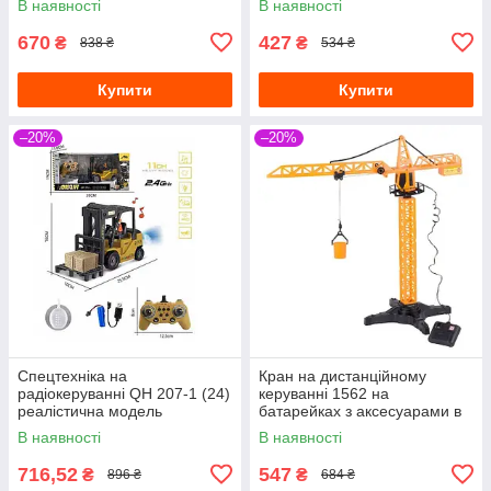
В наявності
В наявності
670
427
₴
₴
838 ₴
534 ₴
Купити
Купити
–20%
–20%
Спецтехніка на
Кран на дистанційному
радіокеруванні QH 207-1 (24)
керуванні 1562 на
реалістична модель
батарейках з аксесуарами в
коробці
В наявності
В наявності
716,52
547
₴
₴
896 ₴
684 ₴