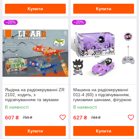
Купити
Купити
–20%
–20%
Ящірка на радіокеруванні ZR
Машина на радіокеруванні
2102, ходить, з
011-4 (60) з підсвічуванням,
підсвічуванням та звуками
гумовими шинами, фігуркою
героя
В наявності
В наявності
607
627
₴
₴
759 ₴
784 ₴
Купити
Купити