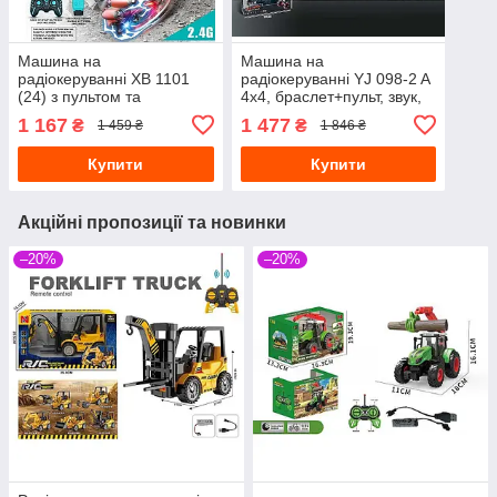
Машина на
Машина на
радіокеруванні XB 1101
радіокеруванні YJ 098-2 A
(24) з пультом та
4х4, браслет+пульт, звук,
браслетом, 360°, звук,
підсвічування, в
1 167
1 477
₴
₴
1 459 ₴
1 846 ₴
світло, в 2 кольорах
асортименті
Купити
Купити
Акційні пропозиції та новинки
–20%
–20%