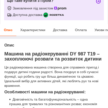
Що таке купити з Пром?
Замовлення під захистом
Доступна доставка
Опис
Характеристики
Доставка
Оплата
Умови п
Опис
Машина на радіокеруванні DY 987 T19 –
захоплюючі розваги та розвиток дитини
Ця радіокерована машина створена для справжніх пригод і
подарує дитині години радості. Вона поєднує в собі сучасні
функції, що робить гру ще більш динамічною та цікавою.
Ідеальний вибір для активних дітей, які люблять рух та нові
враження.
Особливості машини на радіокеруванні:
Довговічність та багатофункціональність – одна
іграшка для тривалих та різноманітних розваг, економія