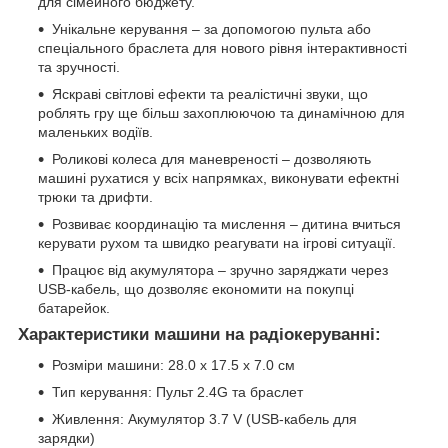
для сімейного бюджету.
Унікальне керування – за допомогою пульта або
спеціального браслета для нового рівня інтерактивності
та зручності.
Яскраві світлові ефекти та реалістичні звуки, що
роблять гру ще більш захоплюючою та динамічною для
маленьких водіїв.
Роликові колеса для маневреності – дозволяють
машині рухатися у всіх напрямках, виконувати ефектні
трюки та дрифти.
Розвиває координацію та мислення – дитина вчиться
керувати рухом та швидко реагувати на ігрові ситуації.
Працює від акумулятора – зручно заряджати через
USB-кабель, що дозволяє економити на покупці
батарейок.
Характеристики машини на радіокеруванні:
Розміри машини: 28.0 x 17.5 x 7.0 см
Тип керування: Пульт 2.4G та браслет
Живлення: Акумулятор 3.7 V (USB-кабель для
зарядки)