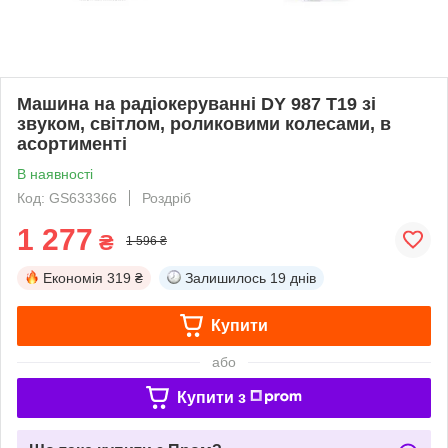
Машина на радіокеруванні DY 987 T19 зі
звуком, світлом, роликовими колесами, в
асортименті
В наявності
Код: GS633366
Роздріб
1 277
₴
1 596 ₴
Економія
319 ₴
Залишилось
19 днів
Купити
або
Купити з