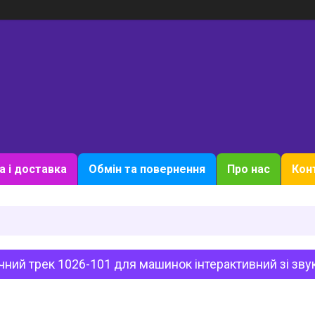
а і доставка
Обмін та повернення
Про нас
Кон
ний трек 1026-101 для машинок інтерактивний зі зв