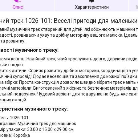
Опис
Характеристики
ий трек 1026-101: Веселі пригоди для маленьк
авий музичний трек створений для дітей, які обожнюють машинки та 
адості, розвиваючи уяву та дрібну моторику вашого малюка. Ідеаль
 та розвитку.
вості музичного треку:
номія коштів: Надійний трек, який прослужить довго, даруючи раді
ьких водіїв.
виток дитини: Сприяє розвитку дрібної моторики, координації та уяв
ичний супровід: Додає веселощів та захоплення до кожної поїздки
ка збірка: Проста конструкція дозволяє швидко зібрати трек навіт
печні матеріали: Виготовлений з якісних та безпечних матеріалів дл
альний подарунок: Чудовий варіант для подарунка на будь-яке свят
ивних емоцій.
еристики музичного треку:
ель: 1026-101
 іграшки: Музичний трек для машинок
ір упаковки: 33.00 x 15.00 x 29.00 см
ковка: Коробка