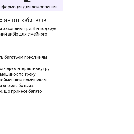
Інформація для замовлення
их автолюбителів
захопливі ігри. Він подарує
ний вибір для сімейного
сть багатьом поколінням
и через інтерактивну гру.
 машинок по треку.
ь найменшим помічникам.
я спокою батьків.
о, що принесе багато