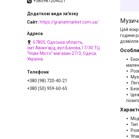
+380987204021
Музичн
Сайт
https://granatmarket.com.ua/
Цей яскр
години р
дозвілля
67805, Одеська область,
смт.Авангард, вул.Базова,17/30 ТЦ
Особли
“Нове Місто” магазин 27/3, Одеса,
Україна
Еко
мален
Роз
Муз
+380 (98) 720-40-21
Лег
+380 (50) 959-60-65
Без
Іде
позит
Характ
Мод
Тип
Розм
Упа