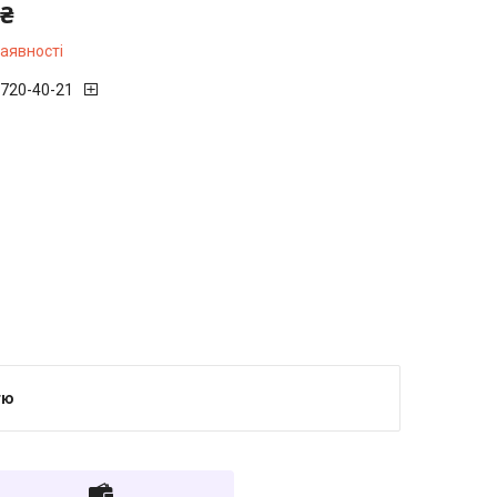
 ₴
наявності
 720-40-21
тю